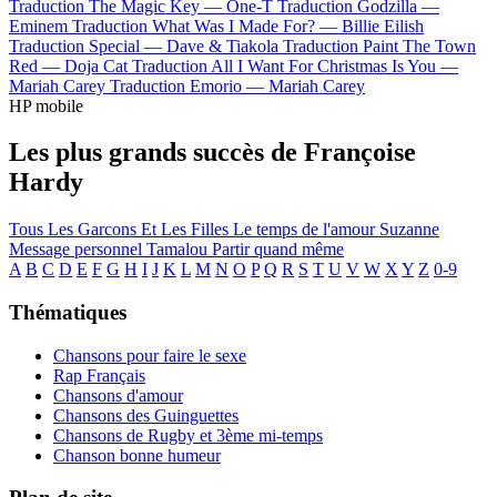
Traduction The Magic Key —
One-T
Traduction Godzilla —
Eminem
Traduction What Was I Made For? —
Billie Eilish
Traduction Special —
Dave & Tiakola
Traduction Paint The Town
Red —
Doja Cat
Traduction All I Want For Christmas Is You —
Mariah Carey
Traduction Emorio —
Mariah Carey
HP mobile
Les plus grands succès de Françoise
Hardy
Tous Les Garcons Et Les Filles
Le temps de l'amour
Suzanne
Message personnel
Tamalou
Partir quand même
A
B
C
D
E
F
G
H
I
J
K
L
M
N
O
P
Q
R
S
T
U
V
W
X
Y
Z
0-9
Thématiques
Chansons pour faire le sexe
Rap Français
Chansons d'amour
Chansons des Guinguettes
Chansons de Rugby et 3ème mi-temps
Chanson bonne humeur