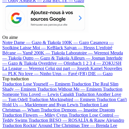
— Oboy
AMBER — Zola
BECTE — Gazo
On aime
Notre Dame —
Gazo & Tiakola
100K —
Gazo
Casanova —
Soolking
Laisse Moi —
KeBlack
Saiyan —
Heuss L'enfoiré
Bécane —
Yamê
200K —
Tiakola
Laboratoire —
Werenoi
Meuda
—
Tiakola
Outro —
Gazo & Tiakola
Ailleurs —
Josman
Interlude
—
Gazo & Tiakola
Overdrive —
Ofenbach
1 2 3 4 —
ZOKUSH
La League —
Werenoi
Celui qui part —
Joseph Kamel
Nouvelles
—
PLK
No love —
Ninho
Urus —
Favé (FR)
DIE —
Gazo
Top traduction
Traduction Lose Yourself —
Eminem
Traduction The Real Slim
Shady —
Eminem
Traduction Without Me —
Eminem
Traduction
Someone You Loved —
Lewis Capaldi
Traduction Another Love
—
Tom Odell
Traduction Mockingbird —
Eminem
Traduction Can't
Hold Us —
Macklemore and Ryan Lewis
Traduction Last
Christmas —
Wham
Traduction Demons —
Imagine Dragons
Traduction Flowers —
Miley Cyrus
Traduction Lose Control —
Teddy Swims
Traduction BESO —
ROSALÍA & Rauw Alejandro
Traduction Rockin' Around The Christmas Tree —
Brenda Lee