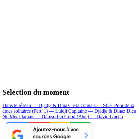
Sélection du moment
Dans le réseau — Djadja & Dinaz
Je la connais — SCH
Pour deux
âmes solitaires (Part. 1) — Luidji
Capitaine — Djadja & Dinaz
Dieu
Ne Ment Jamais — Damso
I'm Good (Blue) — David Guetta