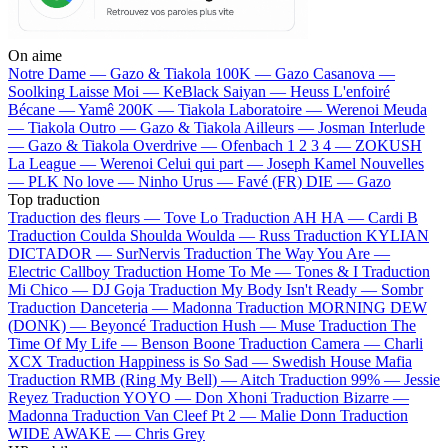
On aime
Notre Dame —
Gazo & Tiakola
100K —
Gazo
Casanova —
Soolking
Laisse Moi —
KeBlack
Saiyan —
Heuss L'enfoiré
Bécane —
Yamê
200K —
Tiakola
Laboratoire —
Werenoi
Meuda
—
Tiakola
Outro —
Gazo & Tiakola
Ailleurs —
Josman
Interlude
—
Gazo & Tiakola
Overdrive —
Ofenbach
1 2 3 4 —
ZOKUSH
La League —
Werenoi
Celui qui part —
Joseph Kamel
Nouvelles
—
PLK
No love —
Ninho
Urus —
Favé (FR)
DIE —
Gazo
Top traduction
Traduction des fleurs —
Tove Lo
Traduction AH HA —
Cardi B
Traduction Coulda Shoulda Woulda —
Russ
Traduction KYLIAN
DICTADOR —
SurNervis
Traduction The Way You Are —
Electric Callboy
Traduction Home To Me —
Tones & I
Traduction
Mi Chico —
DJ Goja
Traduction My Body Isn't Ready —
Sombr
Traduction Danceteria —
Madonna
Traduction MORNING DEW
(DONK) —
Beyoncé
Traduction Hush —
Muse
Traduction The
Time Of My Life —
Benson Boone
Traduction Camera —
Charli
XCX
Traduction Happiness is So Sad —
Swedish House Mafia
Traduction RMB (Ring My Bell) —
Aitch
Traduction 99% —
Jessie
Reyez
Traduction YOYO —
Don Xhoni
Traduction Bizarre —
Madonna
Traduction Van Cleef Pt 2 —
Malie Donn
Traduction
WIDE AWAKE —
Chris Grey