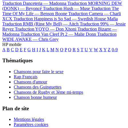
Traduction Danceteria —
Madonna
Traduction MORNING DEW
(DONK) —
Beyoncé
Traduction Hush —
Muse
Traduction The
Time Of My Life —
Benson Boone
Traduction Camera —
Charli
XCX
Traduction Happiness is So Sad —
Swedish House Mafia
Traduction RMB (Ring My Bell) —
Aitch
Traduction 99% —
Jessie
Reyez
Traduction YOYO —
Don Xhoni
Traduction Bizarre —
Madonna
Traduction Van Cleef Pt 2 —
Malie Donn
Traduction
WIDE AWAKE —
Chris Grey
HP mobile
A
B
C
D
E
F
G
H
I
J
K
L
M
N
O
P
Q
R
S
T
U
V
W
X
Y
Z
0-9
Thématiques
Chansons pour faire le sexe
Rap Français
Chansons d'amour
Chansons des Guinguettes
Chansons de Rugby et 3ème mi-temps
Chanson bonne humeur
Plan de site
Mentions légales
Paramètres cookies