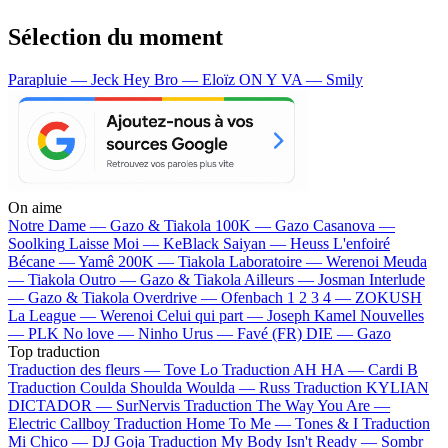
Sélection du moment
Parapluie — Jeck
Hey Bro — Eloïz
ON Y VA — Smily
On aime
Notre Dame —
Gazo & Tiakola
100K —
Gazo
Casanova —
Soolking
Laisse Moi —
KeBlack
Saiyan —
Heuss L'enfoiré
Bécane —
Yamê
200K —
Tiakola
Laboratoire —
Werenoi
Meuda
—
Tiakola
Outro —
Gazo & Tiakola
Ailleurs —
Josman
Interlude
—
Gazo & Tiakola
Overdrive —
Ofenbach
1 2 3 4 —
ZOKUSH
La League —
Werenoi
Celui qui part —
Joseph Kamel
Nouvelles
—
PLK
No love —
Ninho
Urus —
Favé (FR)
DIE —
Gazo
Top traduction
Traduction des fleurs —
Tove Lo
Traduction AH HA —
Cardi B
Traduction Coulda Shoulda Woulda —
Russ
Traduction KYLIAN
DICTADOR —
SurNervis
Traduction The Way You Are —
Electric Callboy
Traduction Home To Me —
Tones & I
Traduction
Mi Chico —
DJ Goja
Traduction My Body Isn't Ready —
Sombr