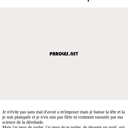
Je n'évite pas sans mal d'avoir a m'imposer mais je baisse la tête et la
je suis planquée et je n'en suis pas fière ni vraiment rassurée par ma
science de la dérobade.
Mais j'ai peur de parler, j'ai peur de te parler, de devenir un poid, qui