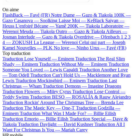
On aime
FlashBack —
Favé (FR)
Notre Dame —
Gazo & Tiakola
100K —
Gazo
Casanova —
Soolking
Laisse Moi —
KeBlack
Saiyan —
Heuss L'enfoiré
Bécane —
Yamê
200K —
Tiakola
Laboratoire —
Werenoi
Meuda —
Tiakola
Outro —
Gazo & Tiakola
Ailleurs —
Josman
Interlude —
Gazo & Tiakola
Overdrive —
Ofenbach
1 2 3
4 —
ZOKUSH
La League —
Werenoi
Celui qui part —
Joseph
Kamel
Nouvelles —
PLK
No love —
Ninho
Urus —
Favé (FR)
Top traduction
Traduction Lose Yourself —
Eminem
Traduction The Real Slim
Shady —
Eminem
Traduction Without Me —
Eminem
Traduction
Someone You Loved —
Lewis Capaldi
Traduction Another Love
—
Tom Odell
Traduction Can't Hold Us —
Macklemore and Ryan
Lewis
Traduction Mockingbird —
Eminem
Traduction Last
Christmas —
Wham
Traduction Demons —
Imagine Dragons
Traduction Flowers —
Miley Cyrus
Traduction Lose Control —
Teddy Swims
Traduction BESO —
ROSALÍA & Rauw Alejandro
Traduction Rockin' Around The Christmas Tree —
Brenda Lee
Traduction The Magic Key —
One-T
Traduction Godzilla —
Eminem
Traduction What Was I Made For? —
Billie Eilish
Traduction Emorio —
Billie Eilish
Traduction Special —
Dave &
Tiakola
Traduction Daylight —
David Kushner
Traduction All I
Want For Christmas Is You —
Mariah Carey
HP mobile