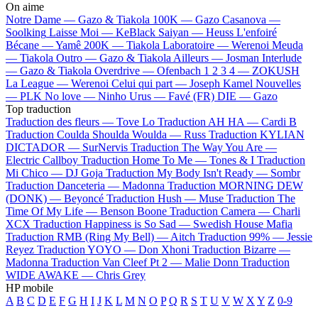
On aime
Notre Dame —
Gazo & Tiakola
100K —
Gazo
Casanova —
Soolking
Laisse Moi —
KeBlack
Saiyan —
Heuss L'enfoiré
Bécane —
Yamê
200K —
Tiakola
Laboratoire —
Werenoi
Meuda
—
Tiakola
Outro —
Gazo & Tiakola
Ailleurs —
Josman
Interlude
—
Gazo & Tiakola
Overdrive —
Ofenbach
1 2 3 4 —
ZOKUSH
La League —
Werenoi
Celui qui part —
Joseph Kamel
Nouvelles
—
PLK
No love —
Ninho
Urus —
Favé (FR)
DIE —
Gazo
Top traduction
Traduction des fleurs —
Tove Lo
Traduction AH HA —
Cardi B
Traduction Coulda Shoulda Woulda —
Russ
Traduction KYLIAN
DICTADOR —
SurNervis
Traduction The Way You Are —
Electric Callboy
Traduction Home To Me —
Tones & I
Traduction
Mi Chico —
DJ Goja
Traduction My Body Isn't Ready —
Sombr
Traduction Danceteria —
Madonna
Traduction MORNING DEW
(DONK) —
Beyoncé
Traduction Hush —
Muse
Traduction The
Time Of My Life —
Benson Boone
Traduction Camera —
Charli
XCX
Traduction Happiness is So Sad —
Swedish House Mafia
Traduction RMB (Ring My Bell) —
Aitch
Traduction 99% —
Jessie
Reyez
Traduction YOYO —
Don Xhoni
Traduction Bizarre —
Madonna
Traduction Van Cleef Pt 2 —
Malie Donn
Traduction
WIDE AWAKE —
Chris Grey
HP mobile
A
B
C
D
E
F
G
H
I
J
K
L
M
N
O
P
Q
R
S
T
U
V
W
X
Y
Z
0-9