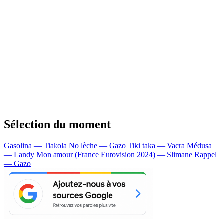
Sélection du moment
Gasolina — Tiakola
No lèche — Gazo
Tiki taka — Vacra
Médusa
— Landy
Mon amour (France Eurovision 2024) — Slimane
Rappel
— Gazo