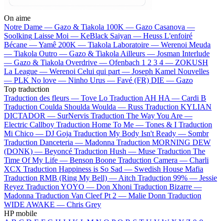
On aime
Notre Dame —
Gazo & Tiakola
100K —
Gazo
Casanova —
Soolking
Laisse Moi —
KeBlack
Saiyan —
Heuss L'enfoiré
Bécane —
Yamê
200K —
Tiakola
Laboratoire —
Werenoi
Meuda
—
Tiakola
Outro —
Gazo & Tiakola
Ailleurs —
Josman
Interlude
—
Gazo & Tiakola
Overdrive —
Ofenbach
1 2 3 4 —
ZOKUSH
La League —
Werenoi
Celui qui part —
Joseph Kamel
Nouvelles
—
PLK
No love —
Ninho
Urus —
Favé (FR)
DIE —
Gazo
Top traduction
Traduction des fleurs —
Tove Lo
Traduction AH HA —
Cardi B
Traduction Coulda Shoulda Woulda —
Russ
Traduction KYLIAN
DICTADOR —
SurNervis
Traduction The Way You Are —
Electric Callboy
Traduction Home To Me —
Tones & I
Traduction
Mi Chico —
DJ Goja
Traduction My Body Isn't Ready —
Sombr
Traduction Danceteria —
Madonna
Traduction MORNING DEW
(DONK) —
Beyoncé
Traduction Hush —
Muse
Traduction The
Time Of My Life —
Benson Boone
Traduction Camera —
Charli
XCX
Traduction Happiness is So Sad —
Swedish House Mafia
Traduction RMB (Ring My Bell) —
Aitch
Traduction 99% —
Jessie
Reyez
Traduction YOYO —
Don Xhoni
Traduction Bizarre —
Madonna
Traduction Van Cleef Pt 2 —
Malie Donn
Traduction
WIDE AWAKE —
Chris Grey
HP mobile