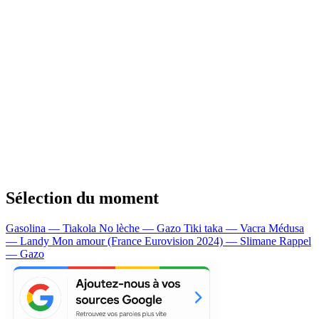
Sélection du moment
Gasolina — Tiakola
No lèche — Gazo
Tiki taka — Vacra
Médusa
— Landy
Mon amour (France Eurovision 2024) — Slimane
Rappel
— Gazo