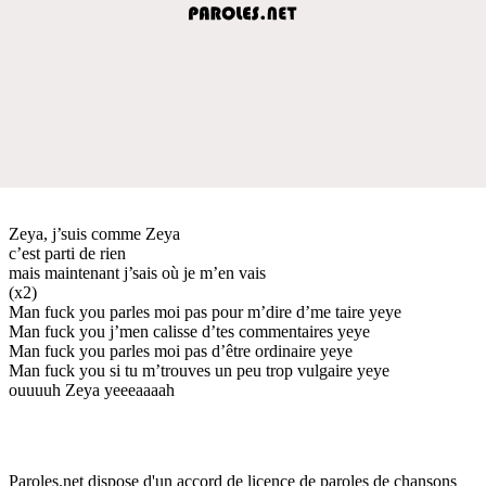
Zeya, j’suis comme Zeya
c’est parti de rien
mais maintenant j’sais où je m’en vais
(x2)
Man fuck you parles moi pas pour m’dire d’me taire yeye
Man fuck you j’men calisse d’tes commentaires yeye
Man fuck you parles moi pas d’être ordinaire yeye
Man fuck you si tu m’trouves un peu trop vulgaire yeye
ouuuuh Zeya yeeeaaaah
Paroles.net dispose d'un accord de licence de paroles de chansons