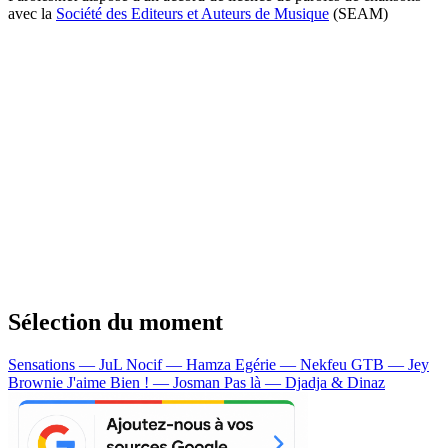
avec la
Société des Editeurs et Auteurs de Musique
(SEAM)
Sélection du moment
Sensations — JuL
Nocif — Hamza
Egérie — Nekfeu
GTB — Jey
Brownie
J'aime Bien ! — Josman
Pas là — Djadja & Dinaz