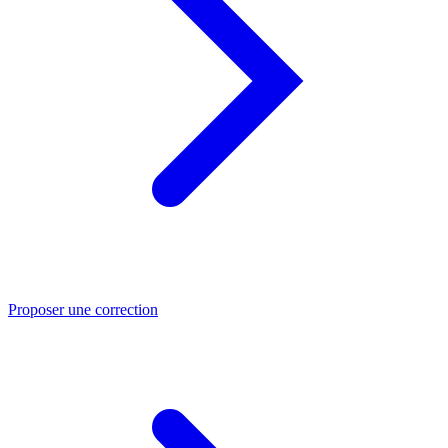
Proposer une correction