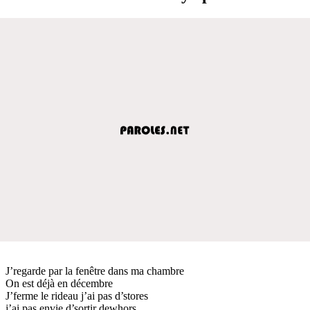
J’regarde par la fenêtre dans ma chambre
On est déjà en décembre
J’ferme le rideau j’ai pas d’stores
j’ai pas envie d’sortir dewhors