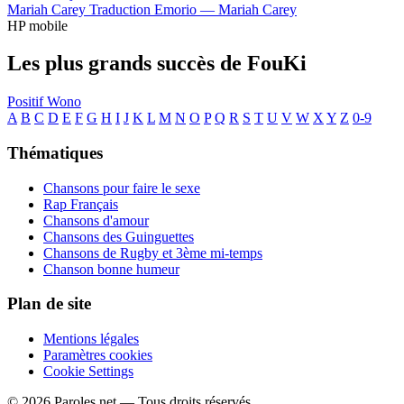
Mariah Carey
Traduction Emorio —
Mariah Carey
HP mobile
Les plus grands succès de FouKi
Positif
Wono
A
B
C
D
E
F
G
H
I
J
K
L
M
N
O
P
Q
R
S
T
U
V
W
X
Y
Z
0-9
Thématiques
Chansons pour faire le sexe
Rap Français
Chansons d'amour
Chansons des Guinguettes
Chansons de Rugby et 3ème mi-temps
Chanson bonne humeur
Plan de site
Mentions légales
Paramètres cookies
Cookie Settings
© 2026 Paroles.net — Tous droits réservés