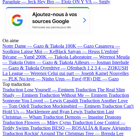
Parapluie — Jeck
Hey Bro — Eloïz
ON Y VA — Smily
On aime
Notre Dame —
Gazo & Tiakola
100K —
Gazo
Casanova —
Soolking
Laisse Moi —
KeBlack
Saiyan —
Heuss L'enfoiré
Bécane —
Yamê
200K —
Tiakola
Laboratoire —
Werenoi
Meuda
—
Tiakola
Outro —
Gazo & Tiakola
Ailleurs —
Josman
Interlude
—
Gazo & Tiakola
Overdrive —
Ofenbach
1 2 3 4 —
ZOKUSH
La League —
Werenoi
Celui qui part —
Joseph Kamel
Nouvelles
—
PLK
No love —
Ninho
Urus —
Favé (FR)
DIE —
Gazo
Top traduction
Traduction Lose Yourself —
Eminem
Traduction The Real Slim
Shady —
Eminem
Traduction Without Me —
Eminem
Traduction
Someone You Loved —
Lewis Capaldi
Traduction Another Love
—
Tom Odell
Traduction Mockingbird —
Eminem
Traduction Can't
Hold Us —
Macklemore and Ryan Lewis
Traduction Last
Christmas —
Wham
Traduction Demons —
Imagine Dragons
Traduction Flowers —
Miley Cyrus
Traduction Lose Control —
Teddy Swims
Traduction BESO —
ROSALÍA & Rauw Alejandro
Traduction Rockin' Around The Christmas Tree —
Brenda Lee