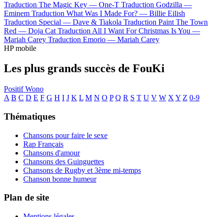
Traduction The Magic Key —
One-T
Traduction Godzilla —
Eminem
Traduction What Was I Made For? —
Billie Eilish
Traduction Special —
Dave & Tiakola
Traduction Paint The Town
Red —
Doja Cat
Traduction All I Want For Christmas Is You —
Mariah Carey
Traduction Emorio —
Mariah Carey
HP mobile
Les plus grands succès de FouKi
Positif
Wono
A
B
C
D
E
F
G
H
I
J
K
L
M
N
O
P
Q
R
S
T
U
V
W
X
Y
Z
0-9
Thématiques
Chansons pour faire le sexe
Rap Français
Chansons d'amour
Chansons des Guinguettes
Chansons de Rugby et 3ème mi-temps
Chanson bonne humeur
Plan de site
Mentions légales