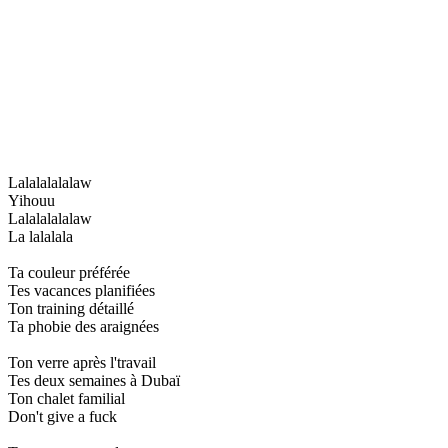
Lalalalalalaw
Yihouu
Lalalalalalaw
La lalalala
Ta couleur préférée
Tes vacances planifiées
Ton training détaillé
Ta phobie des araignées
Ton verre après l'travail
Tes deux semaines à Dubaï
Ton chalet familial
Don't give a fuck