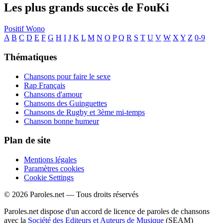
Les plus grands succès de FouKi
Positif
Wono
A
B
C
D
E
F
G
H
I
J
K
L
M
N
O
P
Q
R
S
T
U
V
W
X
Y
Z
0-9
Thématiques
Chansons pour faire le sexe
Rap Français
Chansons d'amour
Chansons des Guinguettes
Chansons de Rugby et 3ème mi-temps
Chanson bonne humeur
Plan de site
Mentions légales
Paramètres cookies
Cookie Settings
© 2026 Paroles.net — Tous droits réservés
Paroles.net dispose d'un accord de licence de paroles de chansons
avec la
Société des Editeurs et Auteurs de Musique
(SEAM)