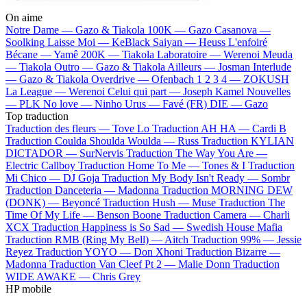
On aime
Notre Dame —
Gazo & Tiakola
100K —
Gazo
Casanova —
Soolking
Laisse Moi —
KeBlack
Saiyan —
Heuss L'enfoiré
Bécane —
Yamê
200K —
Tiakola
Laboratoire —
Werenoi
Meuda
—
Tiakola
Outro —
Gazo & Tiakola
Ailleurs —
Josman
Interlude
—
Gazo & Tiakola
Overdrive —
Ofenbach
1 2 3 4 —
ZOKUSH
La League —
Werenoi
Celui qui part —
Joseph Kamel
Nouvelles
—
PLK
No love —
Ninho
Urus —
Favé (FR)
DIE —
Gazo
Top traduction
Traduction des fleurs —
Tove Lo
Traduction AH HA —
Cardi B
Traduction Coulda Shoulda Woulda —
Russ
Traduction KYLIAN
DICTADOR —
SurNervis
Traduction The Way You Are —
Electric Callboy
Traduction Home To Me —
Tones & I
Traduction
Mi Chico —
DJ Goja
Traduction My Body Isn't Ready —
Sombr
Traduction Danceteria —
Madonna
Traduction MORNING DEW
(DONK) —
Beyoncé
Traduction Hush —
Muse
Traduction The
Time Of My Life —
Benson Boone
Traduction Camera —
Charli
XCX
Traduction Happiness is So Sad —
Swedish House Mafia
Traduction RMB (Ring My Bell) —
Aitch
Traduction 99% —
Jessie
Reyez
Traduction YOYO —
Don Xhoni
Traduction Bizarre —
Madonna
Traduction Van Cleef Pt 2 —
Malie Donn
Traduction
WIDE AWAKE —
Chris Grey
HP mobile