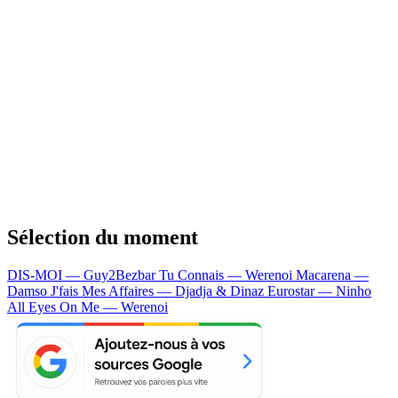
Sélection du moment
DIS-MOI — Guy2Bezbar
Tu Connais — Werenoi
Macarena —
Damso
J'fais Mes Affaires — Djadja & Dinaz
Eurostar — Ninho
All Eyes On Me — Werenoi