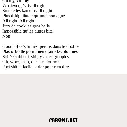
Oh my, Oh my
Whatever, j’suis all right
Smoke les kankans all night
Plus d’hightitude qu’une montagne
All right, All right
J’try de cook les gros bails
Impossible qu’les autres bite
Non
Ooouh 4 G’s fumés, perdus dans le doobie
Plastic bottle pour mieux faire les plounies
Soirée sold out, shit, y’a des groupies
Oh, wow, man, c’est les fourmis
Fact shit: s’facile parler pour rien dire