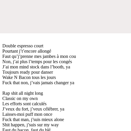
Double espresso court
Pourtant j’t’encore allongé
Faut qu’j’prenne mes jambes à mon cou
Non, j’ai plus l’temps pour les congés
J’ai mon mind stock dans l’booth, ya
Toujours ready pour danser
Wake N Bacon tous les jours
Fuck that non, j’vais jamais changer ya
Rap shit all night long
Classic on my own
Les efforts sont calculés
J’veux du fort, j’veux célébrer, ya
Laisses-moi puff mon once
Fuck that man, j’suis mieux alone
Shit happen, j’suis sur my way
Faut du bacon, faut du blé