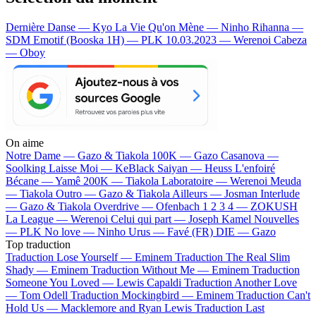
Dernière Danse — Kyo
La Vie Qu'on Mène — Ninho
Rihanna —
SDM
Emotif (Booska 1H) — PLK
10.03.2023 — Werenoi
Cabeza
— Oboy
On aime
Notre Dame —
Gazo & Tiakola
100K —
Gazo
Casanova —
Soolking
Laisse Moi —
KeBlack
Saiyan —
Heuss L'enfoiré
Bécane —
Yamê
200K —
Tiakola
Laboratoire —
Werenoi
Meuda
—
Tiakola
Outro —
Gazo & Tiakola
Ailleurs —
Josman
Interlude
—
Gazo & Tiakola
Overdrive —
Ofenbach
1 2 3 4 —
ZOKUSH
La League —
Werenoi
Celui qui part —
Joseph Kamel
Nouvelles
—
PLK
No love —
Ninho
Urus —
Favé (FR)
DIE —
Gazo
Top traduction
Traduction Lose Yourself —
Eminem
Traduction The Real Slim
Shady —
Eminem
Traduction Without Me —
Eminem
Traduction
Someone You Loved —
Lewis Capaldi
Traduction Another Love
—
Tom Odell
Traduction Mockingbird —
Eminem
Traduction Can't
Hold Us —
Macklemore and Ryan Lewis
Traduction Last