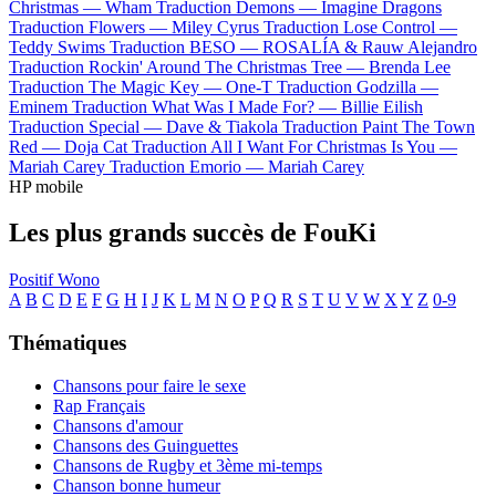
Christmas —
Wham
Traduction Demons —
Imagine Dragons
Traduction Flowers —
Miley Cyrus
Traduction Lose Control —
Teddy Swims
Traduction BESO —
ROSALÍA & Rauw Alejandro
Traduction Rockin' Around The Christmas Tree —
Brenda Lee
Traduction The Magic Key —
One-T
Traduction Godzilla —
Eminem
Traduction What Was I Made For? —
Billie Eilish
Traduction Special —
Dave & Tiakola
Traduction Paint The Town
Red —
Doja Cat
Traduction All I Want For Christmas Is You —
Mariah Carey
Traduction Emorio —
Mariah Carey
HP mobile
Les plus grands succès de FouKi
Positif
Wono
A
B
C
D
E
F
G
H
I
J
K
L
M
N
O
P
Q
R
S
T
U
V
W
X
Y
Z
0-9
Thématiques
Chansons pour faire le sexe
Rap Français
Chansons d'amour
Chansons des Guinguettes
Chansons de Rugby et 3ème mi-temps
Chanson bonne humeur