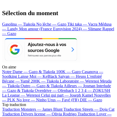
Sélection du moment
Gasolina — Tiakola
No lèche — Gazo
Tiki taka — Vacra
Médusa
— Landy
Mon amour (France Eurovision 2024) — Slimane
Rappel
— Gazo
On aime
Notre Dame —
Gazo & Tiakola
100K —
Gazo
Casanova —
Soolking
Laisse Moi —
KeBlack
Saiyan —
Heuss L'enfoiré
Bécane —
Yamê
200K —
Tiakola
Laboratoire —
Werenoi
Meuda
—
Tiakola
Outro —
Gazo & Tiakola
Ailleurs —
Josman
Interlude
—
Gazo & Tiakola
Overdrive —
Ofenbach
1 2 3 4 —
ZOKUSH
La League —
Werenoi
Celui qui part —
Joseph Kamel
Nouvelles
—
PLK
No love —
Ninho
Urus —
Favé (FR)
DIE —
Gazo
Top traduction
Traduction Monsters —
James Blunt
Traduction Streets —
Doja Cat
Traduction Drivers license —
Olivia Rodrigo
Traduction Lover —