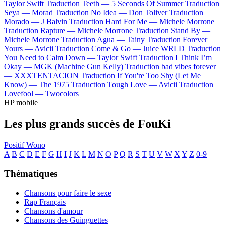
Taylor Swift
Traduction Teeth —
5 Seconds Of Summer
Traduction
Seya —
Morad
Traduction No Idea —
Don Toliver
Traduction
Morado —
J Balvin
Traduction Hard For Me —
Michele Morrone
Traduction Rapture —
Michele Morrone
Traduction Stand By —
Michele Morrone
Traduction Agua —
Tainy
Traduction Forever
Yours —
Avicii
Traduction Come & Go —
Juice WRLD
Traduction
You Need to Calm Down —
Taylor Swift
Traduction I Think I’m
Okay —
MGK (Machine Gun Kelly)
Traduction bad vibes forever
—
XXXTENTACION
Traduction If You're Too Shy (Let Me
Know) —
The 1975
Traduction Tough Love —
Avicii
Traduction
Lovefool —
Twocolors
HP mobile
Les plus grands succès de FouKi
Positif
Wono
A
B
C
D
E
F
G
H
I
J
K
L
M
N
O
P
Q
R
S
T
U
V
W
X
Y
Z
0-9
Thématiques
Chansons pour faire le sexe
Rap Français
Chansons d'amour
Chansons des Guinguettes