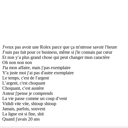
J'veux pas avoir une Rolex parce que ça m'stresse savoir l′heure
J′suis pas fait pour ce business, même si j'le connais par cœur
Et non y′a plus grand chose qui peut changer mon caractère
Oh non non non
J'ta mon affaire, mais j′pas exemplaire
Y'a juste moi j′ai pas d'autre exemplaire
Le temps, c'est de l′argent
L′argent, c'est choquant
Choquant, c′est austère
Asteur j'pense je comprends
La vie passe comme un coup d′vent
Vididi vite vite, shioup shioup
Jamais, parfois, souvent
La ligne est si fine, shit
Quand j'avais 20 ans