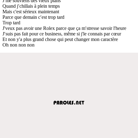
J′me souviens des vieux plans
Quand j′chillais à plein temps
Mais c'est sérieux maintenant
Parce que demain c′est trop tard
Trop tard
J'veux pas avoir une Rolex parce que ça m′stresse savoir l'heure
J′suis pas fait pour ce business, même si j'le connais par cœur
Et non y'a plus grand chose qui peut changer mon caractère
Oh non non non