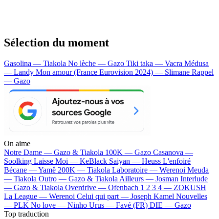
Sélection du moment
Gasolina — Tiakola
No lèche — Gazo
Tiki taka — Vacra
Médusa
— Landy
Mon amour (France Eurovision 2024) — Slimane
Rappel
— Gazo
On aime
Notre Dame —
Gazo & Tiakola
100K —
Gazo
Casanova —
Soolking
Laisse Moi —
KeBlack
Saiyan —
Heuss L'enfoiré
Bécane —
Yamê
200K —
Tiakola
Laboratoire —
Werenoi
Meuda
—
Tiakola
Outro —
Gazo & Tiakola
Ailleurs —
Josman
Interlude
—
Gazo & Tiakola
Overdrive —
Ofenbach
1 2 3 4 —
ZOKUSH
La League —
Werenoi
Celui qui part —
Joseph Kamel
Nouvelles
—
PLK
No love —
Ninho
Urus —
Favé (FR)
DIE —
Gazo
Top traduction