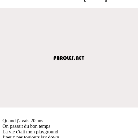
Quand j′avais 20 ans
On passait du bon temps
La vie c'tait mon playground
J′peux pas toujours lay down