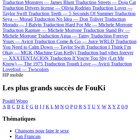
Traduction Monsters —
James Blunt
Traduction Streets —
Doja Cat
Traduction Drivers license —
Olivia Rodrigo
Traduction Lover —
Taylor Swift
Traduction Teeth —
5 Seconds Of Summer
Traduction
Seya —
Morad
Traduction No Idea —
Don Toliver
Traduction
Morado —
J Balvin
Traduction Hard For Me —
Michele Morrone
Traduction Rapture —
Michele Morrone
Traduction Stand By —
Michele Morrone
Traduction Agua —
Tainy
Traduction Forever
Yours —
Avicii
Traduction Come & Go —
Juice WRLD
Traduction
You Need to Calm Down —
Taylor Swift
Traduction I Think I’m
Okay —
MGK (Machine Gun Kelly)
Traduction bad vibes forever
—
XXXTENTACION
Traduction If You're Too Shy (Let Me
Know) —
The 1975
Traduction Tough Love —
Avicii
Traduction
Lovefool —
Twocolors
HP mobile
Les plus grands succès de FouKi
Positif
Wono
A
B
C
D
E
F
G
H
I
J
K
L
M
N
O
P
Q
R
S
T
U
V
W
X
Y
Z
0-9
Thématiques
Chansons pour faire le sexe
Rap Français