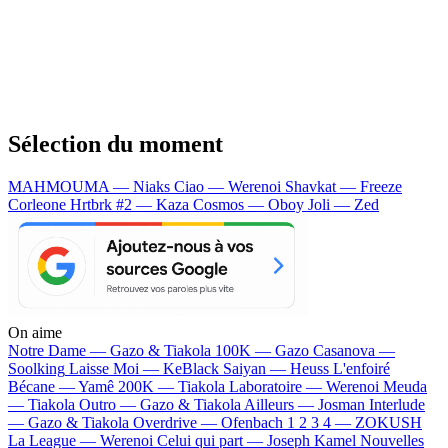
Sélection du moment
MAHMOUMA — Niaks
Ciao — Werenoi
Shavkat — Freeze
Corleone
Hrtbrk #2 — Kaza
Cosmos — Oboy
Joli — Zed
On aime
Notre Dame —
Gazo & Tiakola
100K —
Gazo
Casanova —
Soolking
Laisse Moi —
KeBlack
Saiyan —
Heuss L'enfoiré
Bécane —
Yamê
200K —
Tiakola
Laboratoire —
Werenoi
Meuda
—
Tiakola
Outro —
Gazo & Tiakola
Ailleurs —
Josman
Interlude
—
Gazo & Tiakola
Overdrive —
Ofenbach
1 2 3 4 —
ZOKUSH
La League —
Werenoi
Celui qui part —
Joseph Kamel
Nouvelles