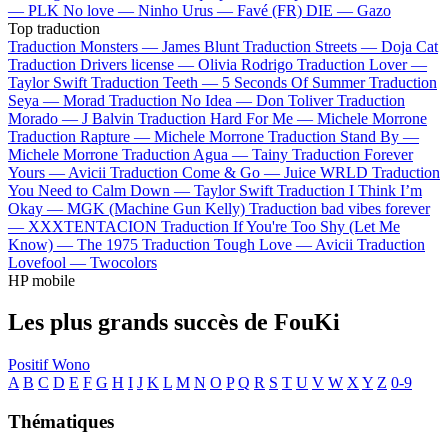
—
PLK
No love —
Ninho
Urus —
Favé (FR)
DIE —
Gazo
Top traduction
Traduction Monsters —
James Blunt
Traduction Streets —
Doja Cat
Traduction Drivers license —
Olivia Rodrigo
Traduction Lover —
Taylor Swift
Traduction Teeth —
5 Seconds Of Summer
Traduction
Seya —
Morad
Traduction No Idea —
Don Toliver
Traduction
Morado —
J Balvin
Traduction Hard For Me —
Michele Morrone
Traduction Rapture —
Michele Morrone
Traduction Stand By —
Michele Morrone
Traduction Agua —
Tainy
Traduction Forever
Yours —
Avicii
Traduction Come & Go —
Juice WRLD
Traduction
You Need to Calm Down —
Taylor Swift
Traduction I Think I’m
Okay —
MGK (Machine Gun Kelly)
Traduction bad vibes forever
—
XXXTENTACION
Traduction If You're Too Shy (Let Me
Know) —
The 1975
Traduction Tough Love —
Avicii
Traduction
Lovefool —
Twocolors
HP mobile
Les plus grands succès de FouKi
Positif
Wono
A
B
C
D
E
F
G
H
I
J
K
L
M
N
O
P
Q
R
S
T
U
V
W
X
Y
Z
0-9
Thématiques