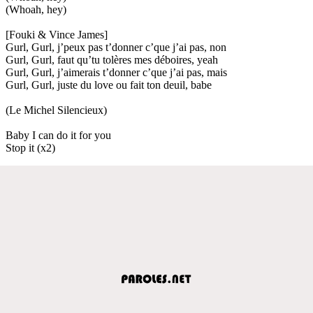
(Whoah, hey)
[Fouki & Vince James]
Gurl, Gurl, j’peux pas t’donner c’que j’ai pas, non
Gurl, Gurl, faut qu’tu tolères mes déboires, yeah
Gurl, Gurl, j’aimerais t’donner c’que j’ai pas, mais
Gurl, Gurl, juste du love ou fait ton deuil, babe
(Le Michel Silencieux)
Baby I can do it for you
Stop it (x2)