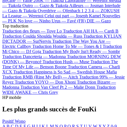
Bécane —
Yamê
200K —
Tiakola
Laboratoire —
Werenoi
Meuda
—
Tiakola
Outro —
Gazo & Tiakola
Ailleurs —
Josman
Interlude
—
Gazo & Tiakola
Overdrive —
Ofenbach
1 2 3 4 —
ZOKUSH
La League —
Werenoi
Celui qui part —
Joseph Kamel
Nouvelles
—
PLK
No love —
Ninho
Urus —
Favé (FR)
DIE —
Gazo
Top traduction
Traduction des fleurs —
Tove Lo
Traduction AH HA —
Cardi B
Traduction Coulda Shoulda Woulda —
Russ
Traduction KYLIAN
DICTADOR —
SurNervis
Traduction The Way You Are —
Electric Callboy
Traduction Home To Me —
Tones & I
Traduction
Mi Chico —
DJ Goja
Traduction My Body Isn't Ready —
Sombr
Traduction Danceteria —
Madonna
Traduction MORNING DEW
(DONK) —
Beyoncé
Traduction Hush —
Muse
Traduction The
Time Of My Life —
Benson Boone
Traduction Camera —
Charli
XCX
Traduction Happiness is So Sad —
Swedish House Mafia
Traduction RMB (Ring My Bell) —
Aitch
Traduction 99% —
Jessie
Reyez
Traduction YOYO —
Don Xhoni
Traduction Bizarre —
Madonna
Traduction Van Cleef Pt 2 —
Malie Donn
Traduction
WIDE AWAKE —
Chris Grey
HP mobile
Les plus grands succès de FouKi
Positif
Wono
A
B
C
D
E
F
G
H
I
J
K
L
M
N
O
P
Q
R
S
T
U
V
W
X
Y
Z
0-9