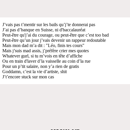
J’vais pas t’mentir sur les bails qu’j’te donnerai pas
J’ai pas d’banque en Suisse, ni d'baccalauréat
Peut-être qu'j’ai du courage, ou peut-être que c’est too bad
Peut-être qu’un jour j’vais devenir un rappeur redoutable
Mais mon dad m’a dit : "Léo, finis tes cours"
Mais j’suis mad assis, j’préfère crier mes quotes
Whatever gurl, si tu m’vois en tête d’affiche
Ou en train d'laver d’la vaisselle au coin d’la rue
Pour un p’tit salaire, non y’a rien de gratis
Goddamn, c’est la vie d’artiste, shit
J’t’encore stuck sur mon cas