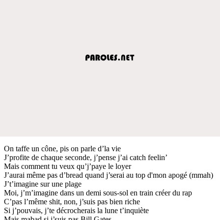
On taffe un cône, pis on parle d’la vie
J’profite de chaque seconde, j’pense j’ai catch feelin’
Mais comment tu veux qu’j’paye le loyer
J’aurai même pas d’bread quand j’serai au top d'mon apogé (mmah)
J’t’imagine sur une plage
Moi, j’m’imagine dans un demi sous-sol en train créer du rap
C’pas l’même shit, non, j’suis pas bien riche
Si j’pouvais, j’te décrocherais la lune t’inquiète
Mais mabad si j’suis pas Bill Gates