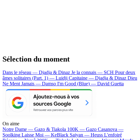
Sélection du moment
Dans le réseau — Djadja & Dinaz
Je la connais — SCH
Pour deux
âmes solitaires (Part. 1) — Luidji
Capitaine — Djadja & Dinaz
Dieu
Ne Ment Jamais — Damso
I'm Good (Blue) — David Guetta
On aime
Notre Dame —
Gazo & Tiakola
100K —
Gazo
Casanova —
Soolking
Laisse Moi —
KeBlack
Saiyan —
Heuss L'enfoiré