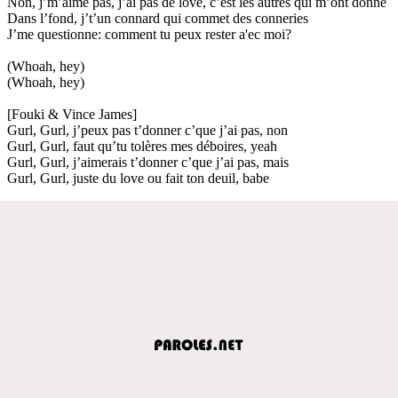
Non, j’m’aime pas, j’ai pas de love, c’est les autres qui m’ont donné
Dans l’fond, j’t’un connard qui commet des conneries
J’me questionne: comment tu peux rester a'ec moi?
(Whoah, hey)
(Whoah, hey)
[Fouki & Vince James]
Gurl, Gurl, j’peux pas t’donner c’que j’ai pas, non
Gurl, Gurl, faut qu’tu tolères mes déboires, yeah
Gurl, Gurl, j’aimerais t’donner c’que j’ai pas, mais
Gurl, Gurl, juste du love ou fait ton deuil, babe