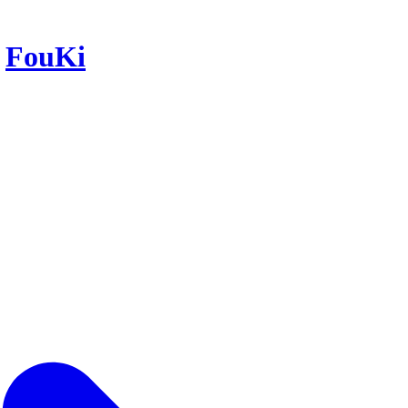
r
FouKi