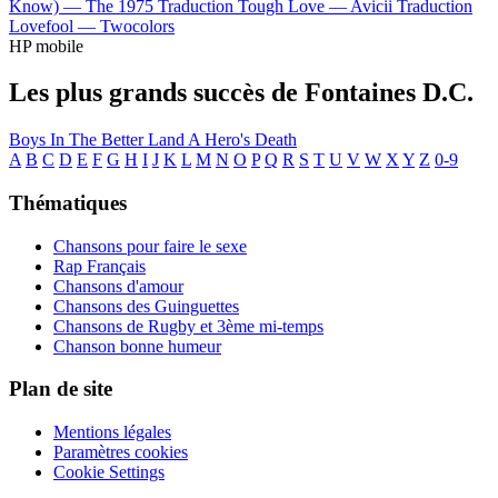
Know) —
The 1975
Traduction Tough Love —
Avicii
Traduction
Lovefool —
Twocolors
HP mobile
Les plus grands succès de Fontaines D.C.
Boys In The Better Land
A Hero's Death
A
B
C
D
E
F
G
H
I
J
K
L
M
N
O
P
Q
R
S
T
U
V
W
X
Y
Z
0-9
Thématiques
Chansons pour faire le sexe
Rap Français
Chansons d'amour
Chansons des Guinguettes
Chansons de Rugby et 3ème mi-temps
Chanson bonne humeur
Plan de site
Mentions légales
Paramètres cookies
Cookie Settings