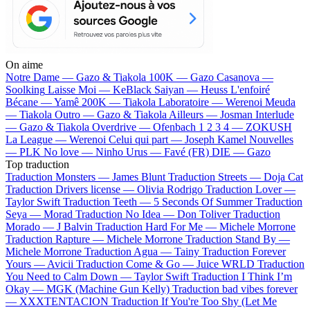
On aime
Notre Dame —
Gazo & Tiakola
100K —
Gazo
Casanova —
Soolking
Laisse Moi —
KeBlack
Saiyan —
Heuss L'enfoiré
Bécane —
Yamê
200K —
Tiakola
Laboratoire —
Werenoi
Meuda
—
Tiakola
Outro —
Gazo & Tiakola
Ailleurs —
Josman
Interlude
—
Gazo & Tiakola
Overdrive —
Ofenbach
1 2 3 4 —
ZOKUSH
La League —
Werenoi
Celui qui part —
Joseph Kamel
Nouvelles
—
PLK
No love —
Ninho
Urus —
Favé (FR)
DIE —
Gazo
Top traduction
Traduction Monsters —
James Blunt
Traduction Streets —
Doja Cat
Traduction Drivers license —
Olivia Rodrigo
Traduction Lover —
Taylor Swift
Traduction Teeth —
5 Seconds Of Summer
Traduction
Seya —
Morad
Traduction No Idea —
Don Toliver
Traduction
Morado —
J Balvin
Traduction Hard For Me —
Michele Morrone
Traduction Rapture —
Michele Morrone
Traduction Stand By —
Michele Morrone
Traduction Agua —
Tainy
Traduction Forever
Yours —
Avicii
Traduction Come & Go —
Juice WRLD
Traduction
You Need to Calm Down —
Taylor Swift
Traduction I Think I’m
Okay —
MGK (Machine Gun Kelly)
Traduction bad vibes forever
—
XXXTENTACION
Traduction If You're Too Shy (Let Me