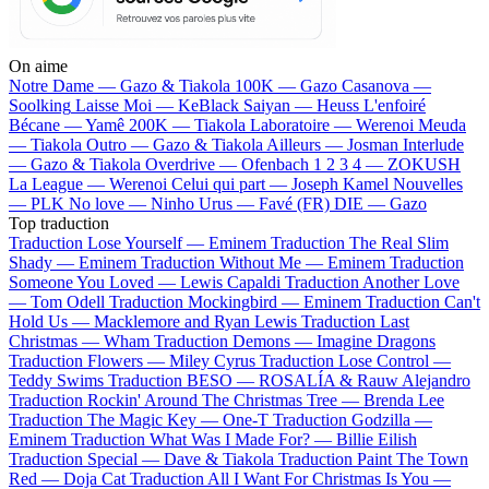
On aime
Notre Dame —
Gazo & Tiakola
100K —
Gazo
Casanova —
Soolking
Laisse Moi —
KeBlack
Saiyan —
Heuss L'enfoiré
Bécane —
Yamê
200K —
Tiakola
Laboratoire —
Werenoi
Meuda
—
Tiakola
Outro —
Gazo & Tiakola
Ailleurs —
Josman
Interlude
—
Gazo & Tiakola
Overdrive —
Ofenbach
1 2 3 4 —
ZOKUSH
La League —
Werenoi
Celui qui part —
Joseph Kamel
Nouvelles
—
PLK
No love —
Ninho
Urus —
Favé (FR)
DIE —
Gazo
Top traduction
Traduction Lose Yourself —
Eminem
Traduction The Real Slim
Shady —
Eminem
Traduction Without Me —
Eminem
Traduction
Someone You Loved —
Lewis Capaldi
Traduction Another Love
—
Tom Odell
Traduction Mockingbird —
Eminem
Traduction Can't
Hold Us —
Macklemore and Ryan Lewis
Traduction Last
Christmas —
Wham
Traduction Demons —
Imagine Dragons
Traduction Flowers —
Miley Cyrus
Traduction Lose Control —
Teddy Swims
Traduction BESO —
ROSALÍA & Rauw Alejandro
Traduction Rockin' Around The Christmas Tree —
Brenda Lee
Traduction The Magic Key —
One-T
Traduction Godzilla —
Eminem
Traduction What Was I Made For? —
Billie Eilish
Traduction Special —
Dave & Tiakola
Traduction Paint The Town
Red —
Doja Cat
Traduction All I Want For Christmas Is You —