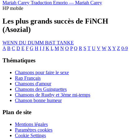
Mariah Carey
Traduction Emorio —
Mariah Carey
HP mobile
Les plus grands succès de FiNCH
(Asozial)
WENN DU DUMM BiST
TANKE
A
B
C
D
E
F
G
H
I
J
K
L
M
N
O
P
Q
R
S
T
U
V
W
X
Y
Z
0-9
Thématiques
Chansons pour faire le sexe
Rap Français
Chansons d'amour
Chansons des Guinguettes
Chansons de Rugby et 3ème mi-temps
Chanson bonne humeur
Plan de site
Mentions légales
Paramètres cookies
Cookie Settings