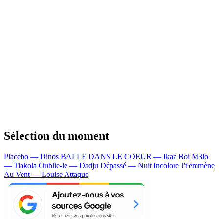
Sélection du moment
Placebo — Dinos
BALLE DANS LE COEUR — Ikaz Boi
M3lo
— Tiakola
Oublie-le — Dadju
Dépassé — Nuit Incolore
J't'emmène
Au Vent — Louise Attaque