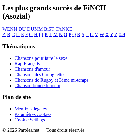
Les plus grands succès de FiNCH
(Asozial)
WENN DU DUMM BiST
TANKE
A
B
C
D
E
F
G
H
I
J
K
L
M
N
O
P
Q
R
S
T
U
V
W
X
Y
Z
0-9
Thématiques
Chansons pour faire le sexe
Rap Français
Chansons d'amour
Chansons des Guinguettes
Chansons de Rugby et 3ème mi-temps
Chanson bonne humeur
Plan de site
Mentions légales
Paramètres cookies
Cookie Settings
© 2026 Paroles.net — Tous droits réservés