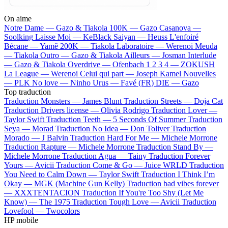
On aime
Notre Dame —
Gazo & Tiakola
100K —
Gazo
Casanova —
Soolking
Laisse Moi —
KeBlack
Saiyan —
Heuss L'enfoiré
Bécane —
Yamê
200K —
Tiakola
Laboratoire —
Werenoi
Meuda
—
Tiakola
Outro —
Gazo & Tiakola
Ailleurs —
Josman
Interlude
—
Gazo & Tiakola
Overdrive —
Ofenbach
1 2 3 4 —
ZOKUSH
La League —
Werenoi
Celui qui part —
Joseph Kamel
Nouvelles
—
PLK
No love —
Ninho
Urus —
Favé (FR)
DIE —
Gazo
Top traduction
Traduction Monsters —
James Blunt
Traduction Streets —
Doja Cat
Traduction Drivers license —
Olivia Rodrigo
Traduction Lover —
Taylor Swift
Traduction Teeth —
5 Seconds Of Summer
Traduction
Seya —
Morad
Traduction No Idea —
Don Toliver
Traduction
Morado —
J Balvin
Traduction Hard For Me —
Michele Morrone
Traduction Rapture —
Michele Morrone
Traduction Stand By —
Michele Morrone
Traduction Agua —
Tainy
Traduction Forever
Yours —
Avicii
Traduction Come & Go —
Juice WRLD
Traduction
You Need to Calm Down —
Taylor Swift
Traduction I Think I’m
Okay —
MGK (Machine Gun Kelly)
Traduction bad vibes forever
—
XXXTENTACION
Traduction If You're Too Shy (Let Me
Know) —
The 1975
Traduction Tough Love —
Avicii
Traduction
Lovefool —
Twocolors
HP mobile