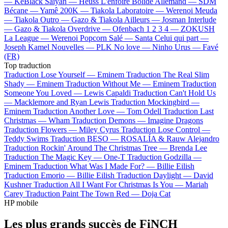
—
KeBlack
Saiyan —
Heuss L'enfoiré
Bolide Allemand —
SDM
Bécane —
Yamê
200K —
Tiakola
Laboratoire —
Werenoi
Meuda
—
Tiakola
Outro —
Gazo & Tiakola
Ailleurs —
Josman
Interlude
—
Gazo & Tiakola
Overdrive —
Ofenbach
1 2 3 4 —
ZOKUSH
La League —
Werenoi
Popcorn Salé —
Santa
Celui qui part —
Joseph Kamel
Nouvelles —
PLK
No love —
Ninho
Urus —
Favé
(FR)
Top traduction
Traduction Lose Yourself —
Eminem
Traduction The Real Slim
Shady —
Eminem
Traduction Without Me —
Eminem
Traduction
Someone You Loved —
Lewis Capaldi
Traduction Can't Hold Us
—
Macklemore and Ryan Lewis
Traduction Mockingbird —
Eminem
Traduction Another Love —
Tom Odell
Traduction Last
Christmas —
Wham
Traduction Demons —
Imagine Dragons
Traduction Flowers —
Miley Cyrus
Traduction Lose Control —
Teddy Swims
Traduction BESO —
ROSALÍA & Rauw Alejandro
Traduction Rockin' Around The Christmas Tree —
Brenda Lee
Traduction The Magic Key —
One-T
Traduction Godzilla —
Eminem
Traduction What Was I Made For? —
Billie Eilish
Traduction Emorio —
Billie Eilish
Traduction Daylight —
David
Kushner
Traduction All I Want For Christmas Is You —
Mariah
Carey
Traduction Paint The Town Red —
Doja Cat
HP mobile
Les plus grands succès de FiNCH