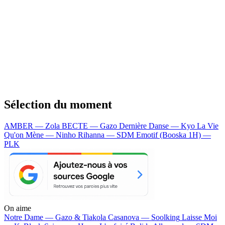
Sélection du moment
AMBER — Zola
BECTE — Gazo
Dernière Danse — Kyo
La Vie
Qu'on Mène — Ninho
Rihanna — SDM
Emotif (Booska 1H) —
PLK
On aime
Notre Dame —
Gazo & Tiakola
Casanova —
Soolking
Laisse Moi