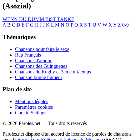
(Asozial)
WENN DU DUMM BiST
TANKE
A
B
C
D
E
F
G
H
I
J
K
L
M
N
O
P
Q
R
S
T
U
V
W
X
Y
Z
0-9
Thématiques
Chansons pour faire le sexe
Rap Français
Chansons d'amour
Chansons des Guinguettes
Chansons de Rugby et 3ème mi-temps
Chanson bonne humeur
Plan de site
Mentions légales
Paramètres cookies
Cookie Settings
© 2026 Paroles.net — Tous droits réservés
Paroles.net dispose d'un accord de licence de paroles de chansons
avec la
Société des Editeurs et Auteurs de Musique
(SEAM)