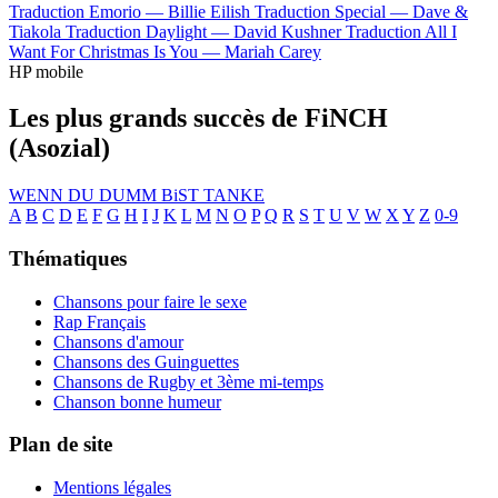
Traduction Emorio —
Billie Eilish
Traduction Special —
Dave &
Tiakola
Traduction Daylight —
David Kushner
Traduction All I
Want For Christmas Is You —
Mariah Carey
HP mobile
Les plus grands succès de FiNCH
(Asozial)
WENN DU DUMM BiST
TANKE
A
B
C
D
E
F
G
H
I
J
K
L
M
N
O
P
Q
R
S
T
U
V
W
X
Y
Z
0-9
Thématiques
Chansons pour faire le sexe
Rap Français
Chansons d'amour
Chansons des Guinguettes
Chansons de Rugby et 3ème mi-temps
Chanson bonne humeur
Plan de site
Mentions légales