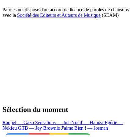
Paroles.net dispose d'un accord de licence de paroles de chansons
avec la
Société des Editeurs et Auteurs de Musique
(SEAM)
Sélection du moment
Rappel — Gazo
Sensations — JuL
Nocif — Hamza
Egérie —
Nekfeu
GTB — Jey Brownie
J'aime Bien ! — Josman