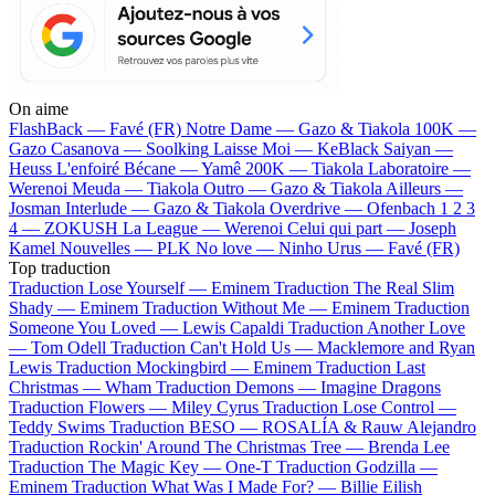
On aime
FlashBack —
Favé (FR)
Notre Dame —
Gazo & Tiakola
100K —
Gazo
Casanova —
Soolking
Laisse Moi —
KeBlack
Saiyan —
Heuss L'enfoiré
Bécane —
Yamê
200K —
Tiakola
Laboratoire —
Werenoi
Meuda —
Tiakola
Outro —
Gazo & Tiakola
Ailleurs —
Josman
Interlude —
Gazo & Tiakola
Overdrive —
Ofenbach
1 2 3
4 —
ZOKUSH
La League —
Werenoi
Celui qui part —
Joseph
Kamel
Nouvelles —
PLK
No love —
Ninho
Urus —
Favé (FR)
Top traduction
Traduction Lose Yourself —
Eminem
Traduction The Real Slim
Shady —
Eminem
Traduction Without Me —
Eminem
Traduction
Someone You Loved —
Lewis Capaldi
Traduction Another Love
—
Tom Odell
Traduction Can't Hold Us —
Macklemore and Ryan
Lewis
Traduction Mockingbird —
Eminem
Traduction Last
Christmas —
Wham
Traduction Demons —
Imagine Dragons
Traduction Flowers —
Miley Cyrus
Traduction Lose Control —
Teddy Swims
Traduction BESO —
ROSALÍA & Rauw Alejandro
Traduction Rockin' Around The Christmas Tree —
Brenda Lee
Traduction The Magic Key —
One-T
Traduction Godzilla —
Eminem
Traduction What Was I Made For? —
Billie Eilish