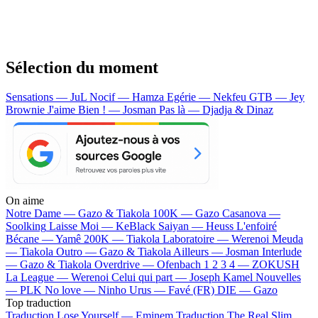
Sélection du moment
Sensations — JuL
Nocif — Hamza
Egérie — Nekfeu
GTB — Jey
Brownie
J'aime Bien ! — Josman
Pas là — Djadja & Dinaz
On aime
Notre Dame —
Gazo & Tiakola
100K —
Gazo
Casanova —
Soolking
Laisse Moi —
KeBlack
Saiyan —
Heuss L'enfoiré
Bécane —
Yamê
200K —
Tiakola
Laboratoire —
Werenoi
Meuda
—
Tiakola
Outro —
Gazo & Tiakola
Ailleurs —
Josman
Interlude
—
Gazo & Tiakola
Overdrive —
Ofenbach
1 2 3 4 —
ZOKUSH
La League —
Werenoi
Celui qui part —
Joseph Kamel
Nouvelles
—
PLK
No love —
Ninho
Urus —
Favé (FR)
DIE —
Gazo
Top traduction
Traduction Lose Yourself —
Eminem
Traduction The Real Slim