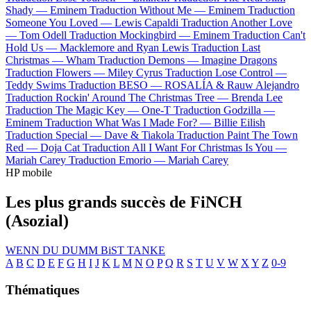
Shady —
Eminem
Traduction Without Me —
Eminem
Traduction
Someone You Loved —
Lewis Capaldi
Traduction Another Love
—
Tom Odell
Traduction Mockingbird —
Eminem
Traduction Can't
Hold Us —
Macklemore and Ryan Lewis
Traduction Last
Christmas —
Wham
Traduction Demons —
Imagine Dragons
Traduction Flowers —
Miley Cyrus
Traduction Lose Control —
Teddy Swims
Traduction BESO —
ROSALÍA & Rauw Alejandro
Traduction Rockin' Around The Christmas Tree —
Brenda Lee
Traduction The Magic Key —
One-T
Traduction Godzilla —
Eminem
Traduction What Was I Made For? —
Billie Eilish
Traduction Special —
Dave & Tiakola
Traduction Paint The Town
Red —
Doja Cat
Traduction All I Want For Christmas Is You —
Mariah Carey
Traduction Emorio —
Mariah Carey
HP mobile
Les plus grands succès de FiNCH
(Asozial)
WENN DU DUMM BiST
TANKE
A
B
C
D
E
F
G
H
I
J
K
L
M
N
O
P
Q
R
S
T
U
V
W
X
Y
Z
0-9
Thématiques