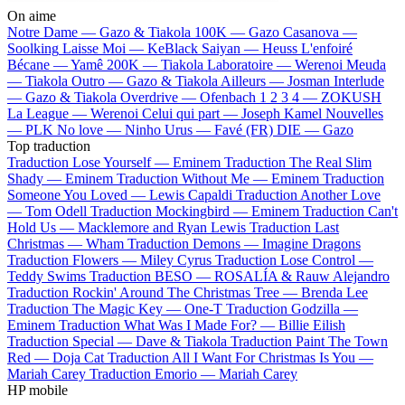
On aime
Notre Dame —
Gazo & Tiakola
100K —
Gazo
Casanova —
Soolking
Laisse Moi —
KeBlack
Saiyan —
Heuss L'enfoiré
Bécane —
Yamê
200K —
Tiakola
Laboratoire —
Werenoi
Meuda
—
Tiakola
Outro —
Gazo & Tiakola
Ailleurs —
Josman
Interlude
—
Gazo & Tiakola
Overdrive —
Ofenbach
1 2 3 4 —
ZOKUSH
La League —
Werenoi
Celui qui part —
Joseph Kamel
Nouvelles
—
PLK
No love —
Ninho
Urus —
Favé (FR)
DIE —
Gazo
Top traduction
Traduction Lose Yourself —
Eminem
Traduction The Real Slim
Shady —
Eminem
Traduction Without Me —
Eminem
Traduction
Someone You Loved —
Lewis Capaldi
Traduction Another Love
—
Tom Odell
Traduction Mockingbird —
Eminem
Traduction Can't
Hold Us —
Macklemore and Ryan Lewis
Traduction Last
Christmas —
Wham
Traduction Demons —
Imagine Dragons
Traduction Flowers —
Miley Cyrus
Traduction Lose Control —
Teddy Swims
Traduction BESO —
ROSALÍA & Rauw Alejandro
Traduction Rockin' Around The Christmas Tree —
Brenda Lee
Traduction The Magic Key —
One-T
Traduction Godzilla —
Eminem
Traduction What Was I Made For? —
Billie Eilish
Traduction Special —
Dave & Tiakola
Traduction Paint The Town
Red —
Doja Cat
Traduction All I Want For Christmas Is You —
Mariah Carey
Traduction Emorio —
Mariah Carey
HP mobile