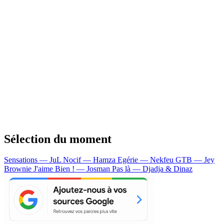
Sélection du moment
Sensations — JuL
Nocif — Hamza
Egérie — Nekfeu
GTB — Jey
Brownie
J'aime Bien ! — Josman
Pas là — Djadja & Dinaz