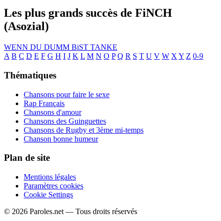
Les plus grands succès de FiNCH
(Asozial)
WENN DU DUMM BiST
TANKE
A
B
C
D
E
F
G
H
I
J
K
L
M
N
O
P
Q
R
S
T
U
V
W
X
Y
Z
0-9
Thématiques
Chansons pour faire le sexe
Rap Français
Chansons d'amour
Chansons des Guinguettes
Chansons de Rugby et 3ème mi-temps
Chanson bonne humeur
Plan de site
Mentions légales
Paramètres cookies
Cookie Settings
© 2026 Paroles.net — Tous droits réservés