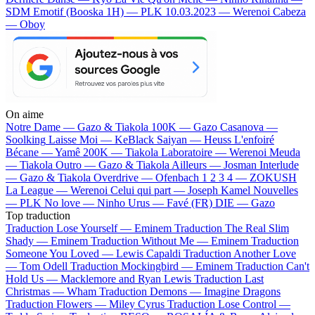
SDM
Emotif (Booska 1H) — PLK
10.03.2023 — Werenoi
Cabeza
— Oboy
On aime
Notre Dame —
Gazo & Tiakola
100K —
Gazo
Casanova —
Soolking
Laisse Moi —
KeBlack
Saiyan —
Heuss L'enfoiré
Bécane —
Yamê
200K —
Tiakola
Laboratoire —
Werenoi
Meuda
—
Tiakola
Outro —
Gazo & Tiakola
Ailleurs —
Josman
Interlude
—
Gazo & Tiakola
Overdrive —
Ofenbach
1 2 3 4 —
ZOKUSH
La League —
Werenoi
Celui qui part —
Joseph Kamel
Nouvelles
—
PLK
No love —
Ninho
Urus —
Favé (FR)
DIE —
Gazo
Top traduction
Traduction Lose Yourself —
Eminem
Traduction The Real Slim
Shady —
Eminem
Traduction Without Me —
Eminem
Traduction
Someone You Loved —
Lewis Capaldi
Traduction Another Love
—
Tom Odell
Traduction Mockingbird —
Eminem
Traduction Can't
Hold Us —
Macklemore and Ryan Lewis
Traduction Last
Christmas —
Wham
Traduction Demons —
Imagine Dragons
Traduction Flowers —
Miley Cyrus
Traduction Lose Control —