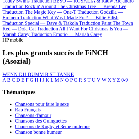
Teddy Swims
Traduction BESO —
ROSALÍA & Rauw Alejandro
Traduction Rockin' Around The Christmas Tree —
Brenda Lee
Traduction The Magic Key —
One-T
Traduction Godzilla —
Eminem
Traduction What Was I Made For? —
Billie Eilish
Traduction Special —
Dave & Tiakola
Traduction Paint The Town
Red —
Doja Cat
Traduction All I Want For Christmas Is You —
Mariah Carey
Traduction Emorio —
Mariah Carey
HP mobile
Les plus grands succès de FiNCH
(Asozial)
WENN DU DUMM BiST
TANKE
A
B
C
D
E
F
G
H
I
J
K
L
M
N
O
P
Q
R
S
T
U
V
W
X
Y
Z
0-9
Thématiques
Chansons pour faire le sexe
Rap Français
Chansons d'amour
Chansons des Guinguettes
Chansons de Rugby et 3ème mi-temps
Chanson bonne humeur