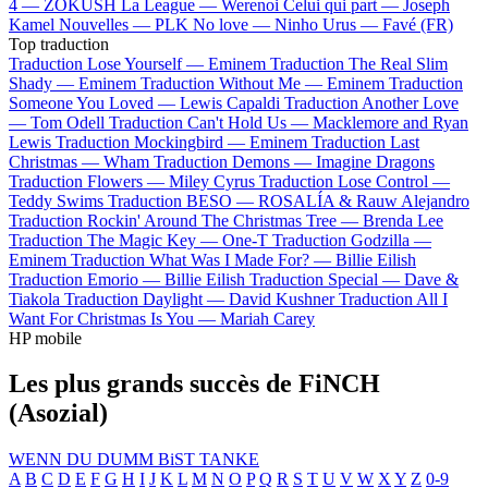
4 —
ZOKUSH
La League —
Werenoi
Celui qui part —
Joseph
Kamel
Nouvelles —
PLK
No love —
Ninho
Urus —
Favé (FR)
Top traduction
Traduction Lose Yourself —
Eminem
Traduction The Real Slim
Shady —
Eminem
Traduction Without Me —
Eminem
Traduction
Someone You Loved —
Lewis Capaldi
Traduction Another Love
—
Tom Odell
Traduction Can't Hold Us —
Macklemore and Ryan
Lewis
Traduction Mockingbird —
Eminem
Traduction Last
Christmas —
Wham
Traduction Demons —
Imagine Dragons
Traduction Flowers —
Miley Cyrus
Traduction Lose Control —
Teddy Swims
Traduction BESO —
ROSALÍA & Rauw Alejandro
Traduction Rockin' Around The Christmas Tree —
Brenda Lee
Traduction The Magic Key —
One-T
Traduction Godzilla —
Eminem
Traduction What Was I Made For? —
Billie Eilish
Traduction Emorio —
Billie Eilish
Traduction Special —
Dave &
Tiakola
Traduction Daylight —
David Kushner
Traduction All I
Want For Christmas Is You —
Mariah Carey
HP mobile
Les plus grands succès de FiNCH
(Asozial)
WENN DU DUMM BiST
TANKE
A
B
C
D
E
F
G
H
I
J
K
L
M
N
O
P
Q
R
S
T
U
V
W
X
Y
Z
0-9