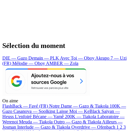
Sélection du moment
DIE — Gazo
Demain — PLK
Avec Toi — Oboy
Akrapo 7 — Uzi
(FR)
Mélodie — Oboy
AMBER — Zola
On aime
FlashBack —
Favé (FR)
Notre Dame —
Gazo & Tiakola
100K —
Gazo
Casanova —
Soolking
Laisse Moi —
KeBlack
Saiyan —
Heuss L'enfoiré
Bécane —
Yamê
200K —
Tiakola
Laboratoire —
Werenoi
Meuda —
Tiakola
Outro —
Gazo & Tiakola
Ailleurs —
Josman
Interlude —
Gazo & Tiakola
Overdrive —
Ofenbach
1 2 3