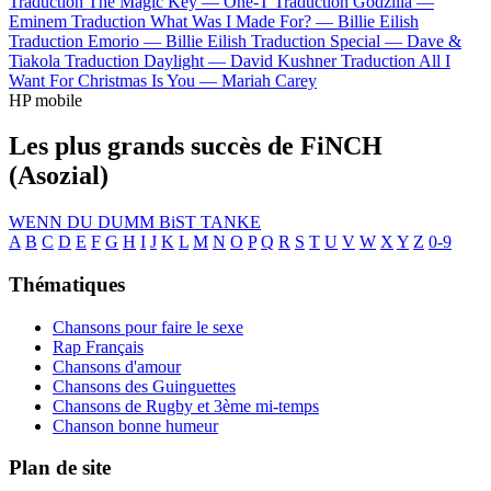
Traduction The Magic Key —
One-T
Traduction Godzilla —
Eminem
Traduction What Was I Made For? —
Billie Eilish
Traduction Emorio —
Billie Eilish
Traduction Special —
Dave &
Tiakola
Traduction Daylight —
David Kushner
Traduction All I
Want For Christmas Is You —
Mariah Carey
HP mobile
Les plus grands succès de FiNCH
(Asozial)
WENN DU DUMM BiST
TANKE
A
B
C
D
E
F
G
H
I
J
K
L
M
N
O
P
Q
R
S
T
U
V
W
X
Y
Z
0-9
Thématiques
Chansons pour faire le sexe
Rap Français
Chansons d'amour
Chansons des Guinguettes
Chansons de Rugby et 3ème mi-temps
Chanson bonne humeur
Plan de site