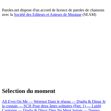
Paroles.net dispose d'un accord de licence de paroles de chansons
avec la
Société des Editeurs et Auteurs de Musique
(SEAM)
Sélection du moment
All Eyes On Me — Werenoi
Dans le réseau — Djadja & Dinaz
Je
la connais — SCH
Pour deux âmes solitaires (Part. 1) — Luidji
Capitaine — Djadja & Dinaz
Dieu Ne Ment Jamais — Damso