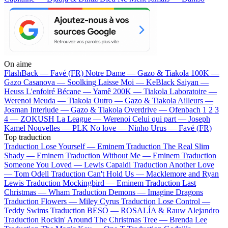
On aime
FlashBack —
Favé (FR)
Notre Dame —
Gazo & Tiakola
100K —
Gazo
Casanova —
Soolking
Laisse Moi —
KeBlack
Saiyan —
Heuss L'enfoiré
Bécane —
Yamê
200K —
Tiakola
Laboratoire —
Werenoi
Meuda —
Tiakola
Outro —
Gazo & Tiakola
Ailleurs —
Josman
Interlude —
Gazo & Tiakola
Overdrive —
Ofenbach
1 2 3
4 —
ZOKUSH
La League —
Werenoi
Celui qui part —
Joseph
Kamel
Nouvelles —
PLK
No love —
Ninho
Urus —
Favé (FR)
Top traduction
Traduction Lose Yourself —
Eminem
Traduction The Real Slim
Shady —
Eminem
Traduction Without Me —
Eminem
Traduction
Someone You Loved —
Lewis Capaldi
Traduction Another Love
—
Tom Odell
Traduction Can't Hold Us —
Macklemore and Ryan
Lewis
Traduction Mockingbird —
Eminem
Traduction Last
Christmas —
Wham
Traduction Demons —
Imagine Dragons
Traduction Flowers —
Miley Cyrus
Traduction Lose Control —
Teddy Swims
Traduction BESO —
ROSALÍA & Rauw Alejandro
Traduction Rockin' Around The Christmas Tree —
Brenda Lee