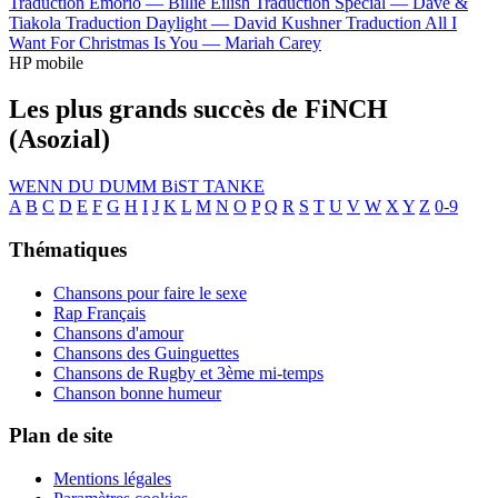
Traduction Emorio —
Billie Eilish
Traduction Special —
Dave &
Tiakola
Traduction Daylight —
David Kushner
Traduction All I
Want For Christmas Is You —
Mariah Carey
HP mobile
Les plus grands succès de FiNCH
(Asozial)
WENN DU DUMM BiST
TANKE
A
B
C
D
E
F
G
H
I
J
K
L
M
N
O
P
Q
R
S
T
U
V
W
X
Y
Z
0-9
Thématiques
Chansons pour faire le sexe
Rap Français
Chansons d'amour
Chansons des Guinguettes
Chansons de Rugby et 3ème mi-temps
Chanson bonne humeur
Plan de site
Mentions légales