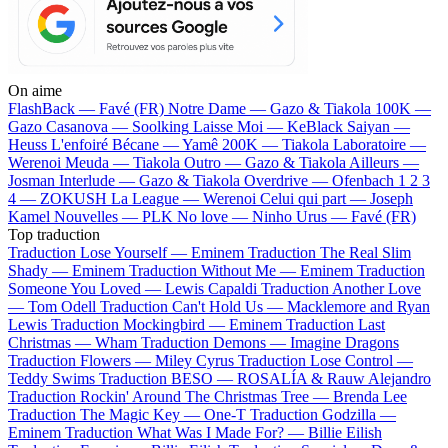
On aime
FlashBack —
Favé (FR)
Notre Dame —
Gazo & Tiakola
100K —
Gazo
Casanova —
Soolking
Laisse Moi —
KeBlack
Saiyan —
Heuss L'enfoiré
Bécane —
Yamê
200K —
Tiakola
Laboratoire —
Werenoi
Meuda —
Tiakola
Outro —
Gazo & Tiakola
Ailleurs —
Josman
Interlude —
Gazo & Tiakola
Overdrive —
Ofenbach
1 2 3
4 —
ZOKUSH
La League —
Werenoi
Celui qui part —
Joseph
Kamel
Nouvelles —
PLK
No love —
Ninho
Urus —
Favé (FR)
Top traduction
Traduction Lose Yourself —
Eminem
Traduction The Real Slim
Shady —
Eminem
Traduction Without Me —
Eminem
Traduction
Someone You Loved —
Lewis Capaldi
Traduction Another Love
—
Tom Odell
Traduction Can't Hold Us —
Macklemore and Ryan
Lewis
Traduction Mockingbird —
Eminem
Traduction Last
Christmas —
Wham
Traduction Demons —
Imagine Dragons
Traduction Flowers —
Miley Cyrus
Traduction Lose Control —
Teddy Swims
Traduction BESO —
ROSALÍA & Rauw Alejandro
Traduction Rockin' Around The Christmas Tree —
Brenda Lee
Traduction The Magic Key —
One-T
Traduction Godzilla —
Eminem
Traduction What Was I Made For? —
Billie Eilish