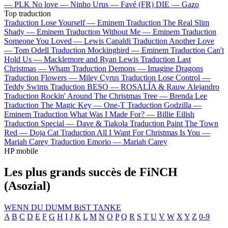
—
PLK
No love —
Ninho
Urus —
Favé (FR)
DIE —
Gazo
Top traduction
Traduction Lose Yourself —
Eminem
Traduction The Real Slim
Shady —
Eminem
Traduction Without Me —
Eminem
Traduction
Someone You Loved —
Lewis Capaldi
Traduction Another Love
—
Tom Odell
Traduction Mockingbird —
Eminem
Traduction Can't
Hold Us —
Macklemore and Ryan Lewis
Traduction Last
Christmas —
Wham
Traduction Demons —
Imagine Dragons
Traduction Flowers —
Miley Cyrus
Traduction Lose Control —
Teddy Swims
Traduction BESO —
ROSALÍA & Rauw Alejandro
Traduction Rockin' Around The Christmas Tree —
Brenda Lee
Traduction The Magic Key —
One-T
Traduction Godzilla —
Eminem
Traduction What Was I Made For? —
Billie Eilish
Traduction Special —
Dave & Tiakola
Traduction Paint The Town
Red —
Doja Cat
Traduction All I Want For Christmas Is You —
Mariah Carey
Traduction Emorio —
Mariah Carey
HP mobile
Les plus grands succès de FiNCH
(Asozial)
WENN DU DUMM BiST
TANKE
A
B
C
D
E
F
G
H
I
J
K
L
M
N
O
P
Q
R
S
T
U
V
W
X
Y
Z
0-9