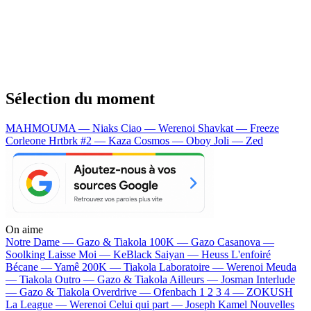
Sélection du moment
MAHMOUMA — Niaks
Ciao — Werenoi
Shavkat — Freeze
Corleone
Hrtbrk #2 — Kaza
Cosmos — Oboy
Joli — Zed
On aime
Notre Dame —
Gazo & Tiakola
100K —
Gazo
Casanova —
Soolking
Laisse Moi —
KeBlack
Saiyan —
Heuss L'enfoiré
Bécane —
Yamê
200K —
Tiakola
Laboratoire —
Werenoi
Meuda
—
Tiakola
Outro —
Gazo & Tiakola
Ailleurs —
Josman
Interlude
—
Gazo & Tiakola
Overdrive —
Ofenbach
1 2 3 4 —
ZOKUSH
La League —
Werenoi
Celui qui part —
Joseph Kamel
Nouvelles