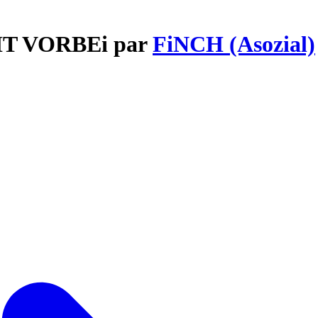
EHT VORBEi par
FiNCH (Asozial)