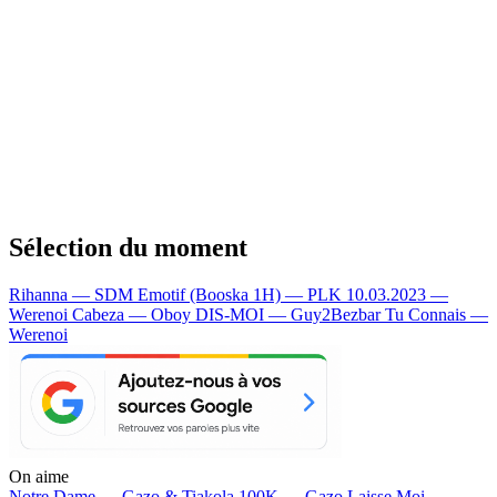
Sélection du moment
Rihanna — SDM
Emotif (Booska 1H) — PLK
10.03.2023 —
Werenoi
Cabeza — Oboy
DIS-MOI — Guy2Bezbar
Tu Connais —
Werenoi
On aime
Notre Dame —
Gazo & Tiakola
100K —
Gazo
Laisse Moi —