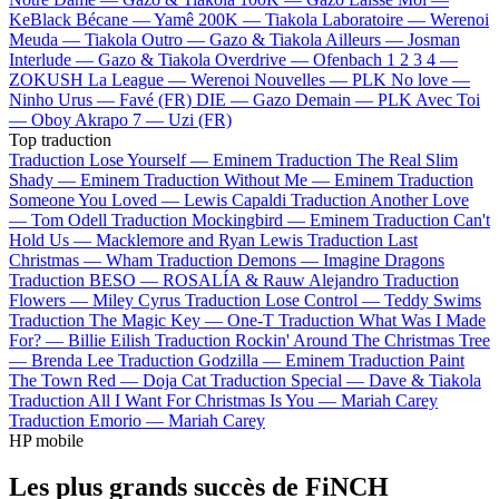
KeBlack
Bécane —
Yamê
200K —
Tiakola
Laboratoire —
Werenoi
Meuda —
Tiakola
Outro —
Gazo & Tiakola
Ailleurs —
Josman
Interlude —
Gazo & Tiakola
Overdrive —
Ofenbach
1 2 3 4 —
ZOKUSH
La League —
Werenoi
Nouvelles —
PLK
No love —
Ninho
Urus —
Favé (FR)
DIE —
Gazo
Demain —
PLK
Avec Toi
—
Oboy
Akrapo 7 —
Uzi (FR)
Top traduction
Traduction Lose Yourself —
Eminem
Traduction The Real Slim
Shady —
Eminem
Traduction Without Me —
Eminem
Traduction
Someone You Loved —
Lewis Capaldi
Traduction Another Love
—
Tom Odell
Traduction Mockingbird —
Eminem
Traduction Can't
Hold Us —
Macklemore and Ryan Lewis
Traduction Last
Christmas —
Wham
Traduction Demons —
Imagine Dragons
Traduction BESO —
ROSALÍA & Rauw Alejandro
Traduction
Flowers —
Miley Cyrus
Traduction Lose Control —
Teddy Swims
Traduction The Magic Key —
One-T
Traduction What Was I Made
For? —
Billie Eilish
Traduction Rockin' Around The Christmas Tree
—
Brenda Lee
Traduction Godzilla —
Eminem
Traduction Paint
The Town Red —
Doja Cat
Traduction Special —
Dave & Tiakola
Traduction All I Want For Christmas Is You —
Mariah Carey
Traduction Emorio —
Mariah Carey
HP mobile
Les plus grands succès de FiNCH