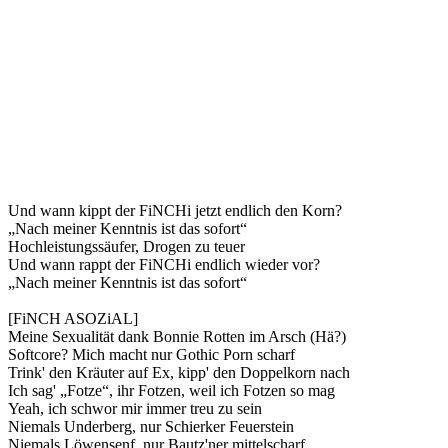
Und wann kippt der FiNCHi jetzt endlich den Korn?
„Nach meiner Kenntnis ist das sofort“
Hochleistungssäufer, Drogen zu teuer
Und wann rappt der FiNCHi endlich wieder vor?
„Nach meiner Kenntnis ist das sofort“
[FiNCH ASOZiAL]
Meine Sexualität dank Bonnie Rotten im Arsch (Hä?)
Softcore? Mich macht nur Gothic Porn scharf
Trink' den Kräuter auf Ex, kipp' den Doppelkorn nach
Ich sag' „Fotze“, ihr Fotzen, weil ich Fotzen so mag
Yeah, ich schwor mir immer treu zu sein
Niemals Underberg, nur Schierker Feuerstein
Niemals Löwensenf, nur Bautz'ner mittelscharf