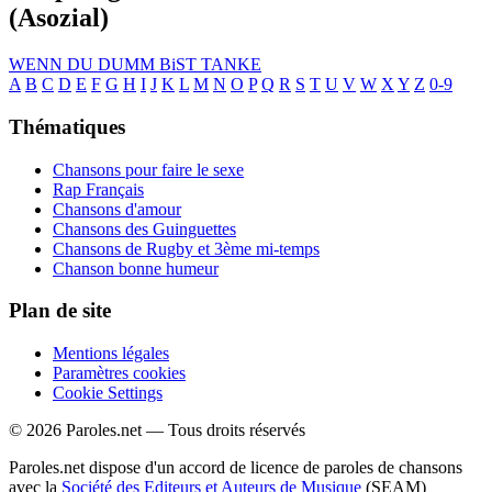
(Asozial)
WENN DU DUMM BiST
TANKE
A
B
C
D
E
F
G
H
I
J
K
L
M
N
O
P
Q
R
S
T
U
V
W
X
Y
Z
0-9
Thématiques
Chansons pour faire le sexe
Rap Français
Chansons d'amour
Chansons des Guinguettes
Chansons de Rugby et 3ème mi-temps
Chanson bonne humeur
Plan de site
Mentions légales
Paramètres cookies
Cookie Settings
© 2026 Paroles.net — Tous droits réservés
Paroles.net dispose d'un accord de licence de paroles de chansons
avec la
Société des Editeurs et Auteurs de Musique
(SEAM)