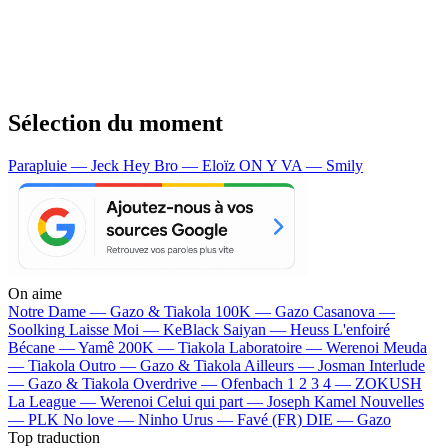
Sélection du moment
Parapluie — Jeck
Hey Bro — Eloïz
ON Y VA — Smily
On aime
Notre Dame —
Gazo & Tiakola
100K —
Gazo
Casanova —
Soolking
Laisse Moi —
KeBlack
Saiyan —
Heuss L'enfoiré
Bécane —
Yamê
200K —
Tiakola
Laboratoire —
Werenoi
Meuda
—
Tiakola
Outro —
Gazo & Tiakola
Ailleurs —
Josman
Interlude
—
Gazo & Tiakola
Overdrive —
Ofenbach
1 2 3 4 —
ZOKUSH
La League —
Werenoi
Celui qui part —
Joseph Kamel
Nouvelles
—
PLK
No love —
Ninho
Urus —
Favé (FR)
DIE —
Gazo
Top traduction