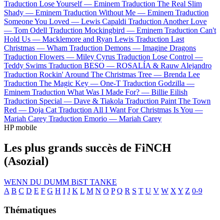
Traduction Lose Yourself —
Eminem
Traduction The Real Slim
Shady —
Eminem
Traduction Without Me —
Eminem
Traduction
Someone You Loved —
Lewis Capaldi
Traduction Another Love
—
Tom Odell
Traduction Mockingbird —
Eminem
Traduction Can't
Hold Us —
Macklemore and Ryan Lewis
Traduction Last
Christmas —
Wham
Traduction Demons —
Imagine Dragons
Traduction Flowers —
Miley Cyrus
Traduction Lose Control —
Teddy Swims
Traduction BESO —
ROSALÍA & Rauw Alejandro
Traduction Rockin' Around The Christmas Tree —
Brenda Lee
Traduction The Magic Key —
One-T
Traduction Godzilla —
Eminem
Traduction What Was I Made For? —
Billie Eilish
Traduction Special —
Dave & Tiakola
Traduction Paint The Town
Red —
Doja Cat
Traduction All I Want For Christmas Is You —
Mariah Carey
Traduction Emorio —
Mariah Carey
HP mobile
Les plus grands succès de FiNCH
(Asozial)
WENN DU DUMM BiST
TANKE
A
B
C
D
E
F
G
H
I
J
K
L
M
N
O
P
Q
R
S
T
U
V
W
X
Y
Z
0-9
Thématiques