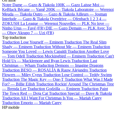
On aime
Notre Dame —
Gazo & Tiakola
100K —
Gazo
Laisse Moi —
KeBlack
Bécane —
Yamê
200K —
Tiakola
Laboratoire —
Werenoi
Meuda —
Tiakola
Outro —
Gazo & Tiakola
Ailleurs —
Josman
Interlude —
Gazo & Tiakola
Overdrive —
Ofenbach
1 2 3 4 —
ZOKUSH
La League —
Werenoi
Nouvelles —
PLK
No love —
Ninho
Urus —
Favé (FR)
DIE —
Gazo
Demain —
PLK
Avec Toi
—
Oboy
Akrapo 7 —
Uzi (FR)
Top traduction
Traduction Lose Yourself —
Eminem
Traduction The Real Slim
Shady —
Eminem
Traduction Without Me —
Eminem
Traduction
Someone You Loved —
Lewis Capaldi
Traduction Another Love
—
Tom Odell
Traduction Mockingbird —
Eminem
Traduction Can't
Hold Us —
Macklemore and Ryan Lewis
Traduction Last
Christmas —
Wham
Traduction Demons —
Imagine Dragons
Traduction BESO —
ROSALÍA & Rauw Alejandro
Traduction
Flowers —
Miley Cyrus
Traduction Lose Control —
Teddy Swims
Traduction The Magic Key —
One-T
Traduction What Was I Made
For? —
Billie Eilish
Traduction Rockin' Around The Christmas Tree
—
Brenda Lee
Traduction Godzilla —
Eminem
Traduction Paint
The Town Red —
Doja Cat
Traduction Special —
Dave & Tiakola
Traduction All I Want For Christmas Is You —
Mariah Carey
Traduction Emorio —
Mariah Carey
HP mobile