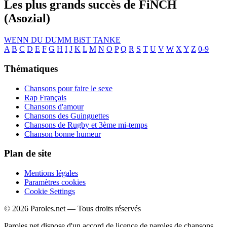
Les plus grands succès de FiNCH
(Asozial)
WENN DU DUMM BiST
TANKE
A
B
C
D
E
F
G
H
I
J
K
L
M
N
O
P
Q
R
S
T
U
V
W
X
Y
Z
0-9
Thématiques
Chansons pour faire le sexe
Rap Français
Chansons d'amour
Chansons des Guinguettes
Chansons de Rugby et 3ème mi-temps
Chanson bonne humeur
Plan de site
Mentions légales
Paramètres cookies
Cookie Settings
© 2026 Paroles.net — Tous droits réservés
Paroles.net dispose d'un accord de licence de paroles de chansons