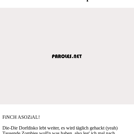
FiNCH ASOZiAL!
Die-Die Dorfdisko lebt weiter, es wird täglich gehackt (yeah)
Tausende Zombies woll'n was haben, also leg' ich mal nach