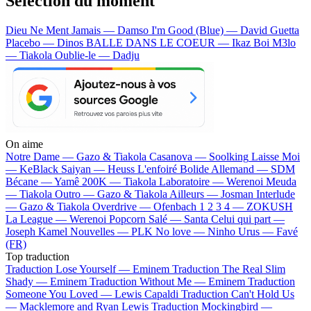
Sélection du moment
Dieu Ne Ment Jamais — Damso
I'm Good (Blue) — David Guetta
Placebo — Dinos
BALLE DANS LE COEUR — Ikaz Boi
M3lo
— Tiakola
Oublie-le — Dadju
On aime
Notre Dame —
Gazo & Tiakola
Casanova —
Soolking
Laisse Moi
—
KeBlack
Saiyan —
Heuss L'enfoiré
Bolide Allemand —
SDM
Bécane —
Yamê
200K —
Tiakola
Laboratoire —
Werenoi
Meuda
—
Tiakola
Outro —
Gazo & Tiakola
Ailleurs —
Josman
Interlude
—
Gazo & Tiakola
Overdrive —
Ofenbach
1 2 3 4 —
ZOKUSH
La League —
Werenoi
Popcorn Salé —
Santa
Celui qui part —
Joseph Kamel
Nouvelles —
PLK
No love —
Ninho
Urus —
Favé
(FR)
Top traduction
Traduction Lose Yourself —
Eminem
Traduction The Real Slim
Shady —
Eminem
Traduction Without Me —
Eminem
Traduction
Someone You Loved —
Lewis Capaldi
Traduction Can't Hold Us
—
Macklemore and Ryan Lewis
Traduction Mockingbird —