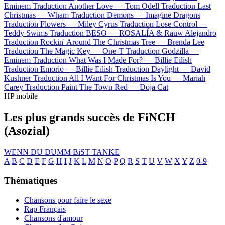
Eminem
Traduction Another Love —
Tom Odell
Traduction Last
Christmas —
Wham
Traduction Demons —
Imagine Dragons
Traduction Flowers —
Miley Cyrus
Traduction Lose Control —
Teddy Swims
Traduction BESO —
ROSALÍA & Rauw Alejandro
Traduction Rockin' Around The Christmas Tree —
Brenda Lee
Traduction The Magic Key —
One-T
Traduction Godzilla —
Eminem
Traduction What Was I Made For? —
Billie Eilish
Traduction Emorio —
Billie Eilish
Traduction Daylight —
David
Kushner
Traduction All I Want For Christmas Is You —
Mariah
Carey
Traduction Paint The Town Red —
Doja Cat
HP mobile
Les plus grands succès de FiNCH
(Asozial)
WENN DU DUMM BiST
TANKE
A
B
C
D
E
F
G
H
I
J
K
L
M
N
O
P
Q
R
S
T
U
V
W
X
Y
Z
0-9
Thématiques
Chansons pour faire le sexe
Rap Français
Chansons d'amour