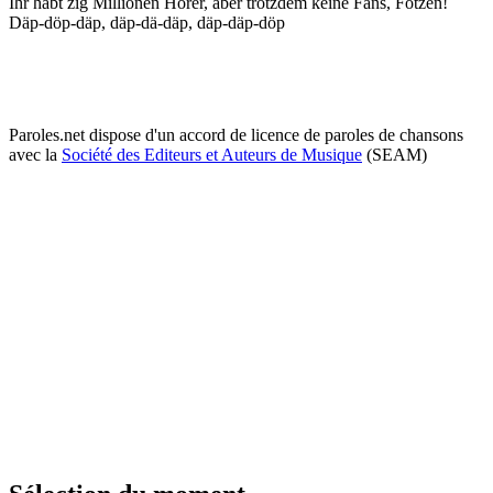
Ihr habt zig Millionen Hörer, aber trotzdem keine Fans, Fotzen!
Däp-döp-däp, däp-dä-däp, däp-däp-döp
Paroles.net dispose d'un accord de licence de paroles de chansons
avec la
Société des Editeurs et Auteurs de Musique
(SEAM)