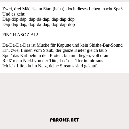
Zwei, drei Mädels am Start (haha), doch dieses Leben macht Spaß
Und es geht:
Däp-döp-däp, däp-dä-däp, däp-däp-döp
Däp-däp-däp, döp-dä-däp, döp-däp-döp
FiNCH ASOZiAL!
Da-Da-Da-Das ist Mucke für Kaputte und kein Shisha-Bar-Sound
Ein, zwei Linien vom Staub, der ganze Kiefer gleich taub
Spür' das Kribbeln in den Pfoten, bin am fliegen, voll drauf
Reiß' mein Nicki von der Titte, lass' das Tier in mir raus
Ich leb' Life, du im Netz, deine Streams sind gekauft