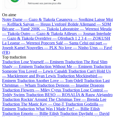
On aime
Notre Dame —
Gazo & Tiakola
Casanova —
Soolking
Laisse Moi
—
KeBlack
Saiyan —
Heuss L'enfoiré
Bolide Allemand —
SDM
Bécane —
Yamê
200K —
Tiakola
Laboratoire —
Werenoi
Meuda
—
Tiakola
Outro —
Gazo & Tiakola
Ailleurs —
Josman
Interlude
—
Gazo & Tiakola
Overdrive —
Ofenbach
1 2 3 4 —
ZOKUSH
La League —
Werenoi
Popcorn Salé —
Santa
Celui qui part —
Joseph Kamel
Nouvelles —
PLK
No love —
Ninho
Urus —
Favé
(FR)
Top traduction
Traduction Lose Yourself —
Eminem
Traduction The Real Slim
Shady —
Eminem
Traduction Without Me —
Eminem
Traduction
Someone You Loved —
Lewis Capaldi
Traduction Can't Hold Us
—
Macklemore and Ryan Lewis
Traduction Mockingbird —
Eminem
Traduction Another Love —
Tom Odell
Traduction Last
Christmas —
Wham
Traduction Demons —
Imagine Dragons
Traduction Flowers —
Miley Cyrus
Traduction Lose Control —
Teddy Swims
Traduction BESO —
ROSALÍA & Rauw Alejandro
Traduction Rockin' Around The Christmas Tree —
Brenda Lee
Traduction The Magic Key —
One-T
Traduction Godzilla —
Eminem
Traduction What Was I Made For? —
Billie Eilish
Traduction Emorio —
Billie Eilish
Traduction Daylight —
David