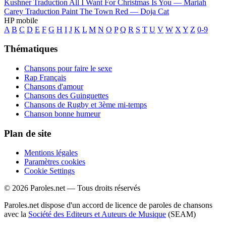
Kushner
Traduction All I Want For Christmas Is You —
Mariah
Carey
Traduction Paint The Town Red —
Doja Cat
HP mobile
A
B
C
D
E
F
G
H
I
J
K
L
M
N
O
P
Q
R
S
T
U
V
W
X
Y
Z
0-9
Thématiques
Chansons pour faire le sexe
Rap Français
Chansons d'amour
Chansons des Guinguettes
Chansons de Rugby et 3ème mi-temps
Chanson bonne humeur
Plan de site
Mentions légales
Paramètres cookies
Cookie Settings
© 2026 Paroles.net — Tous droits réservés
Paroles.net dispose d'un accord de licence de paroles de chansons
avec la
Société des Editeurs et Auteurs de Musique
(SEAM)