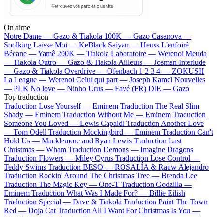
On aime
Notre Dame —
Gazo & Tiakola
100K —
Gazo
Casanova —
Soolking
Laisse Moi —
KeBlack
Saiyan —
Heuss L'enfoiré
Bécane —
Yamê
200K —
Tiakola
Laboratoire —
Werenoi
Meuda
—
Tiakola
Outro —
Gazo & Tiakola
Ailleurs —
Josman
Interlude
—
Gazo & Tiakola
Overdrive —
Ofenbach
1 2 3 4 —
ZOKUSH
La League —
Werenoi
Celui qui part —
Joseph Kamel
Nouvelles
—
PLK
No love —
Ninho
Urus —
Favé (FR)
DIE —
Gazo
Top traduction
Traduction Lose Yourself —
Eminem
Traduction The Real Slim
Shady —
Eminem
Traduction Without Me —
Eminem
Traduction
Someone You Loved —
Lewis Capaldi
Traduction Another Love
—
Tom Odell
Traduction Mockingbird —
Eminem
Traduction Can't
Hold Us —
Macklemore and Ryan Lewis
Traduction Last
Christmas —
Wham
Traduction Demons —
Imagine Dragons
Traduction Flowers —
Miley Cyrus
Traduction Lose Control —
Teddy Swims
Traduction BESO —
ROSALÍA & Rauw Alejandro
Traduction Rockin' Around The Christmas Tree —
Brenda Lee
Traduction The Magic Key —
One-T
Traduction Godzilla —
Eminem
Traduction What Was I Made For? —
Billie Eilish
Traduction Special —
Dave & Tiakola
Traduction Paint The Town
Red —
Doja Cat
Traduction All I Want For Christmas Is You —