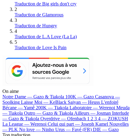
Traduction de Big girls don't cry
2
Traduction de Glamorous
3
Traduction de Hungry
4
Traduction de L.A Love (La La)
5
Traduction de Love Is Pain
On aime
Notre Dame —
Gazo & Tiakola
100K —
Gazo
Casanova —
Soolking
Laisse Moi —
KeBlack
Saiyan —
Heuss L'enfoiré
Bécane —
Yamê
200K —
Tiakola
Laboratoire —
Werenoi
Meuda
—
Tiakola
Outro —
Gazo & Tiakola
Ailleurs —
Josman
Interlude
—
Gazo & Tiakola
Overdrive —
Ofenbach
1 2 3 4 —
ZOKUSH
La League —
Werenoi
Celui qui part —
Joseph Kamel
Nouvelles
—
PLK
No love —
Ninho
Urus —
Favé (FR)
DIE —
Gazo
Top traduction