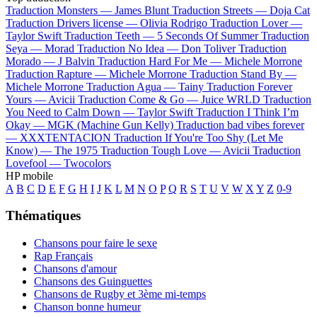
Traduction Monsters —
James Blunt
Traduction Streets —
Doja Cat
Traduction Drivers license —
Olivia Rodrigo
Traduction Lover —
Taylor Swift
Traduction Teeth —
5 Seconds Of Summer
Traduction
Seya —
Morad
Traduction No Idea —
Don Toliver
Traduction
Morado —
J Balvin
Traduction Hard For Me —
Michele Morrone
Traduction Rapture —
Michele Morrone
Traduction Stand By —
Michele Morrone
Traduction Agua —
Tainy
Traduction Forever
Yours —
Avicii
Traduction Come & Go —
Juice WRLD
Traduction
You Need to Calm Down —
Taylor Swift
Traduction I Think I’m
Okay —
MGK (Machine Gun Kelly)
Traduction bad vibes forever
—
XXXTENTACION
Traduction If You're Too Shy (Let Me
Know) —
The 1975
Traduction Tough Love —
Avicii
Traduction
Lovefool —
Twocolors
HP mobile
A
B
C
D
E
F
G
H
I
J
K
L
M
N
O
P
Q
R
S
T
U
V
W
X
Y
Z
0-9
Thématiques
Chansons pour faire le sexe
Rap Français
Chansons d'amour
Chansons des Guinguettes
Chansons de Rugby et 3ème mi-temps
Chanson bonne humeur