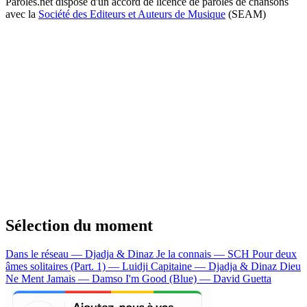
Paroles.net dispose d'un accord de licence de paroles de chansons
avec la
Société des Editeurs et Auteurs de Musique
(SEAM)
Sélection du moment
Dans le réseau — Djadja & Dinaz
Je la connais — SCH
Pour deux
âmes solitaires (Part. 1) — Luidji
Capitaine — Djadja & Dinaz
Dieu
Ne Ment Jamais — Damso
I'm Good (Blue) — David Guetta