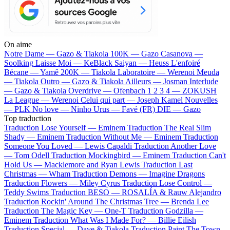
On aime
Notre Dame —
Gazo & Tiakola
100K —
Gazo
Casanova —
Soolking
Laisse Moi —
KeBlack
Saiyan —
Heuss L'enfoiré
Bécane —
Yamê
200K —
Tiakola
Laboratoire —
Werenoi
Meuda
—
Tiakola
Outro —
Gazo & Tiakola
Ailleurs —
Josman
Interlude
—
Gazo & Tiakola
Overdrive —
Ofenbach
1 2 3 4 —
ZOKUSH
La League —
Werenoi
Celui qui part —
Joseph Kamel
Nouvelles
—
PLK
No love —
Ninho
Urus —
Favé (FR)
DIE —
Gazo
Top traduction
Traduction Lose Yourself —
Eminem
Traduction The Real Slim
Shady —
Eminem
Traduction Without Me —
Eminem
Traduction
Someone You Loved —
Lewis Capaldi
Traduction Another Love
—
Tom Odell
Traduction Mockingbird —
Eminem
Traduction Can't
Hold Us —
Macklemore and Ryan Lewis
Traduction Last
Christmas —
Wham
Traduction Demons —
Imagine Dragons
Traduction Flowers —
Miley Cyrus
Traduction Lose Control —
Teddy Swims
Traduction BESO —
ROSALÍA & Rauw Alejandro
Traduction Rockin' Around The Christmas Tree —
Brenda Lee
Traduction The Magic Key —
One-T
Traduction Godzilla —
Eminem
Traduction What Was I Made For? —
Billie Eilish
Traduction Special —
Dave & Tiakola
Traduction Paint The Town