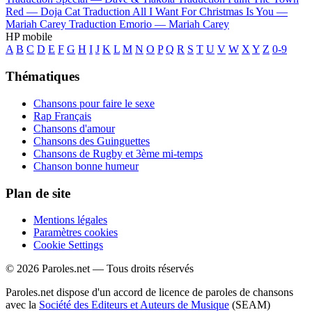
Red —
Doja Cat
Traduction All I Want For Christmas Is You —
Mariah Carey
Traduction Emorio —
Mariah Carey
HP mobile
A
B
C
D
E
F
G
H
I
J
K
L
M
N
O
P
Q
R
S
T
U
V
W
X
Y
Z
0-9
Thématiques
Chansons pour faire le sexe
Rap Français
Chansons d'amour
Chansons des Guinguettes
Chansons de Rugby et 3ème mi-temps
Chanson bonne humeur
Plan de site
Mentions légales
Paramètres cookies
Cookie Settings
© 2026 Paroles.net — Tous droits réservés
Paroles.net dispose d'un accord de licence de paroles de chansons
avec la
Société des Editeurs et Auteurs de Musique
(SEAM)