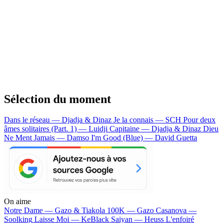
Sélection du moment
Dans le réseau — Djadja & Dinaz
Je la connais — SCH
Pour deux
âmes solitaires (Part. 1) — Luidji
Capitaine — Djadja & Dinaz
Dieu
Ne Ment Jamais — Damso
I'm Good (Blue) — David Guetta
On aime
Notre Dame —
Gazo & Tiakola
100K —
Gazo
Casanova —
Soolking
Laisse Moi —
KeBlack
Saiyan —
Heuss L'enfoiré