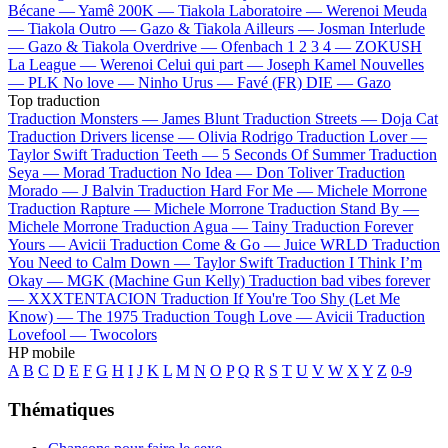
Bécane —
Yamê
200K —
Tiakola
Laboratoire —
Werenoi
Meuda
—
Tiakola
Outro —
Gazo & Tiakola
Ailleurs —
Josman
Interlude
—
Gazo & Tiakola
Overdrive —
Ofenbach
1 2 3 4 —
ZOKUSH
La League —
Werenoi
Celui qui part —
Joseph Kamel
Nouvelles
—
PLK
No love —
Ninho
Urus —
Favé (FR)
DIE —
Gazo
Top traduction
Traduction Monsters —
James Blunt
Traduction Streets —
Doja Cat
Traduction Drivers license —
Olivia Rodrigo
Traduction Lover —
Taylor Swift
Traduction Teeth —
5 Seconds Of Summer
Traduction
Seya —
Morad
Traduction No Idea —
Don Toliver
Traduction
Morado —
J Balvin
Traduction Hard For Me —
Michele Morrone
Traduction Rapture —
Michele Morrone
Traduction Stand By —
Michele Morrone
Traduction Agua —
Tainy
Traduction Forever
Yours —
Avicii
Traduction Come & Go —
Juice WRLD
Traduction
You Need to Calm Down —
Taylor Swift
Traduction I Think I’m
Okay —
MGK (Machine Gun Kelly)
Traduction bad vibes forever
—
XXXTENTACION
Traduction If You're Too Shy (Let Me
Know) —
The 1975
Traduction Tough Love —
Avicii
Traduction
Lovefool —
Twocolors
HP mobile
A
B
C
D
E
F
G
H
I
J
K
L
M
N
O
P
Q
R
S
T
U
V
W
X
Y
Z
0-9
Thématiques