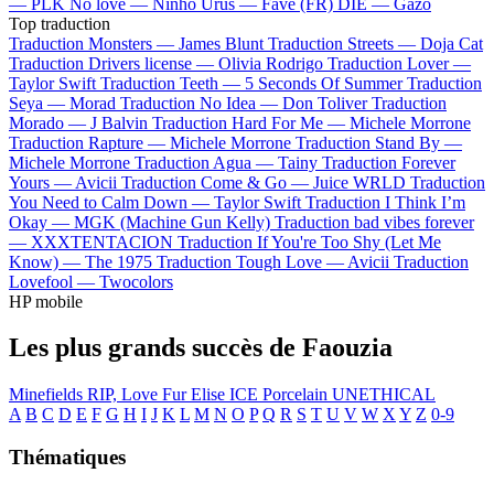
—
PLK
No love —
Ninho
Urus —
Favé (FR)
DIE —
Gazo
Top traduction
Traduction Monsters —
James Blunt
Traduction Streets —
Doja Cat
Traduction Drivers license —
Olivia Rodrigo
Traduction Lover —
Taylor Swift
Traduction Teeth —
5 Seconds Of Summer
Traduction
Seya —
Morad
Traduction No Idea —
Don Toliver
Traduction
Morado —
J Balvin
Traduction Hard For Me —
Michele Morrone
Traduction Rapture —
Michele Morrone
Traduction Stand By —
Michele Morrone
Traduction Agua —
Tainy
Traduction Forever
Yours —
Avicii
Traduction Come & Go —
Juice WRLD
Traduction
You Need to Calm Down —
Taylor Swift
Traduction I Think I’m
Okay —
MGK (Machine Gun Kelly)
Traduction bad vibes forever
—
XXXTENTACION
Traduction If You're Too Shy (Let Me
Know) —
The 1975
Traduction Tough Love —
Avicii
Traduction
Lovefool —
Twocolors
HP mobile
Les plus grands succès de Faouzia
Minefields
RIP, Love
Fur Elise
ICE
Porcelain
UNETHICAL
A
B
C
D
E
F
G
H
I
J
K
L
M
N
O
P
Q
R
S
T
U
V
W
X
Y
Z
0-9
Thématiques