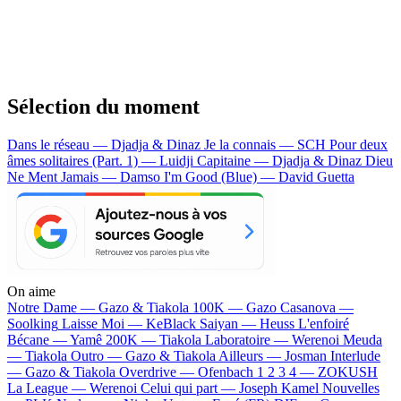
Sélection du moment
Dans le réseau — Djadja & Dinaz
Je la connais — SCH
Pour deux
âmes solitaires (Part. 1) — Luidji
Capitaine — Djadja & Dinaz
Dieu
Ne Ment Jamais — Damso
I'm Good (Blue) — David Guetta
On aime
Notre Dame —
Gazo & Tiakola
100K —
Gazo
Casanova —
Soolking
Laisse Moi —
KeBlack
Saiyan —
Heuss L'enfoiré
Bécane —
Yamê
200K —
Tiakola
Laboratoire —
Werenoi
Meuda
—
Tiakola
Outro —
Gazo & Tiakola
Ailleurs —
Josman
Interlude
—
Gazo & Tiakola
Overdrive —
Ofenbach
1 2 3 4 —
ZOKUSH
La League —
Werenoi
Celui qui part —
Joseph Kamel
Nouvelles