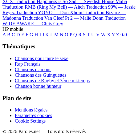
XCX
Traduction Happiness is So Sad —
Swedish House Mafia
Traduction RMB (Ring My Bell) —
Aitch
Traduction 99% —
Jessie
Reyez
Traduction YOYO —
Don Xhoni
Traduction Bizarre —
Madonna
Traduction Van Cleef Pt 2 —
Malie Donn
Traduction
WIDE AWAKE —
Chris Grey
HP mobile
A
B
C
D
E
F
G
H
I
J
K
L
M
N
O
P
Q
R
S
T
U
V
W
X
Y
Z
0-9
Thématiques
Chansons pour faire le sexe
Rap Français
Chansons d'amour
Chansons des Guinguettes
Chansons de Rugby et 3ème mi-temps
Chanson bonne humeur
Plan de site
Mentions légales
Paramètres cookies
Cookie Settings
© 2026 Paroles.net — Tous droits réservés