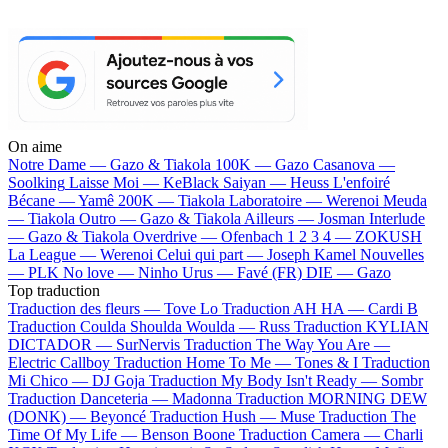
On aime
Notre Dame —
Gazo & Tiakola
100K —
Gazo
Casanova —
Soolking
Laisse Moi —
KeBlack
Saiyan —
Heuss L'enfoiré
Bécane —
Yamê
200K —
Tiakola
Laboratoire —
Werenoi
Meuda
—
Tiakola
Outro —
Gazo & Tiakola
Ailleurs —
Josman
Interlude
—
Gazo & Tiakola
Overdrive —
Ofenbach
1 2 3 4 —
ZOKUSH
La League —
Werenoi
Celui qui part —
Joseph Kamel
Nouvelles
—
PLK
No love —
Ninho
Urus —
Favé (FR)
DIE —
Gazo
Top traduction
Traduction des fleurs —
Tove Lo
Traduction AH HA —
Cardi B
Traduction Coulda Shoulda Woulda —
Russ
Traduction KYLIAN
DICTADOR —
SurNervis
Traduction The Way You Are —
Electric Callboy
Traduction Home To Me —
Tones & I
Traduction
Mi Chico —
DJ Goja
Traduction My Body Isn't Ready —
Sombr
Traduction Danceteria —
Madonna
Traduction MORNING DEW
(DONK) —
Beyoncé
Traduction Hush —
Muse
Traduction The
Time Of My Life —
Benson Boone
Traduction Camera —
Charli