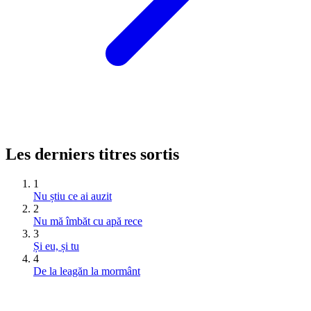
Les derniers titres sortis
1
Nu știu ce ai auzit
2
Nu mă îmbăt cu apă rece
3
Și eu, și tu
4
De la leagăn la mormânt