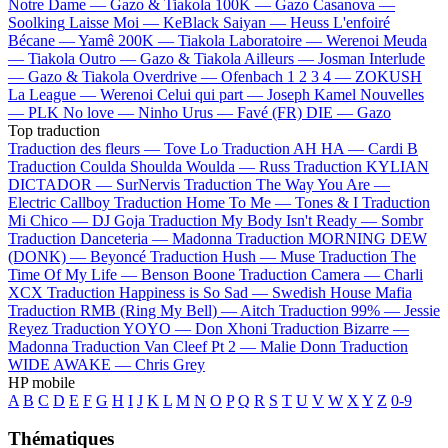
Notre Dame —
Gazo & Tiakola
100K —
Gazo
Casanova —
Soolking
Laisse Moi —
KeBlack
Saiyan —
Heuss L'enfoiré
Bécane —
Yamê
200K —
Tiakola
Laboratoire —
Werenoi
Meuda
—
Tiakola
Outro —
Gazo & Tiakola
Ailleurs —
Josman
Interlude
—
Gazo & Tiakola
Overdrive —
Ofenbach
1 2 3 4 —
ZOKUSH
La League —
Werenoi
Celui qui part —
Joseph Kamel
Nouvelles
—
PLK
No love —
Ninho
Urus —
Favé (FR)
DIE —
Gazo
Top traduction
Traduction des fleurs —
Tove Lo
Traduction AH HA —
Cardi B
Traduction Coulda Shoulda Woulda —
Russ
Traduction KYLIAN
DICTADOR —
SurNervis
Traduction The Way You Are —
Electric Callboy
Traduction Home To Me —
Tones & I
Traduction
Mi Chico —
DJ Goja
Traduction My Body Isn't Ready —
Sombr
Traduction Danceteria —
Madonna
Traduction MORNING DEW
(DONK) —
Beyoncé
Traduction Hush —
Muse
Traduction The
Time Of My Life —
Benson Boone
Traduction Camera —
Charli
XCX
Traduction Happiness is So Sad —
Swedish House Mafia
Traduction RMB (Ring My Bell) —
Aitch
Traduction 99% —
Jessie
Reyez
Traduction YOYO —
Don Xhoni
Traduction Bizarre —
Madonna
Traduction Van Cleef Pt 2 —
Malie Donn
Traduction
WIDE AWAKE —
Chris Grey
HP mobile
A
B
C
D
E
F
G
H
I
J
K
L
M
N
O
P
Q
R
S
T
U
V
W
X
Y
Z
0-9
Thématiques