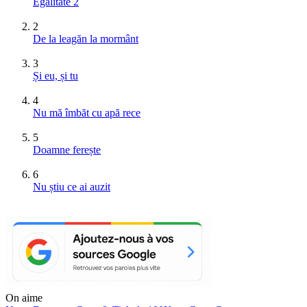
Egalitate 2
2
De la leagăn la mormânt
3
Și eu, și tu
4
Nu mă îmbăt cu apă rece
5
Doamne ferește
6
Nu știu ce ai auzit
On aime