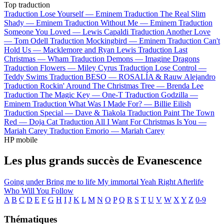
Top traduction
Traduction Lose Yourself —
Eminem
Traduction The Real Slim
Shady —
Eminem
Traduction Without Me —
Eminem
Traduction
Someone You Loved —
Lewis Capaldi
Traduction Another Love
—
Tom Odell
Traduction Mockingbird —
Eminem
Traduction Can't
Hold Us —
Macklemore and Ryan Lewis
Traduction Last
Christmas —
Wham
Traduction Demons —
Imagine Dragons
Traduction Flowers —
Miley Cyrus
Traduction Lose Control —
Teddy Swims
Traduction BESO —
ROSALÍA & Rauw Alejandro
Traduction Rockin' Around The Christmas Tree —
Brenda Lee
Traduction The Magic Key —
One-T
Traduction Godzilla —
Eminem
Traduction What Was I Made For? —
Billie Eilish
Traduction Special —
Dave & Tiakola
Traduction Paint The Town
Red —
Doja Cat
Traduction All I Want For Christmas Is You —
Mariah Carey
Traduction Emorio —
Mariah Carey
HP mobile
Les plus grands succès de Evanescence
Going under
Bring me to life
My immortal
Yeah Right
Afterlife
Who Will You Follow
A
B
C
D
E
F
G
H
I
J
K
L
M
N
O
P
Q
R
S
T
U
V
W
X
Y
Z
0-9
Thématiques