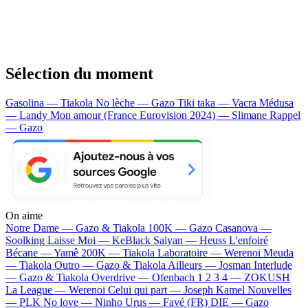
Sélection du moment
Gasolina — Tiakola
No lèche — Gazo
Tiki taka — Vacra
Médusa
— Landy
Mon amour (France Eurovision 2024) — Slimane
Rappel
— Gazo
On aime
Notre Dame —
Gazo & Tiakola
100K —
Gazo
Casanova —
Soolking
Laisse Moi —
KeBlack
Saiyan —
Heuss L'enfoiré
Bécane —
Yamê
200K —
Tiakola
Laboratoire —
Werenoi
Meuda
—
Tiakola
Outro —
Gazo & Tiakola
Ailleurs —
Josman
Interlude
—
Gazo & Tiakola
Overdrive —
Ofenbach
1 2 3 4 —
ZOKUSH
La League —
Werenoi
Celui qui part —
Joseph Kamel
Nouvelles
—
PLK
No love —
Ninho
Urus —
Favé (FR)
DIE —
Gazo