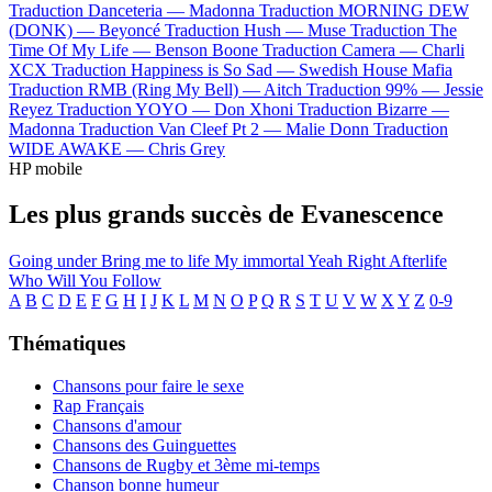
Traduction Danceteria —
Madonna
Traduction MORNING DEW
(DONK) —
Beyoncé
Traduction Hush —
Muse
Traduction The
Time Of My Life —
Benson Boone
Traduction Camera —
Charli
XCX
Traduction Happiness is So Sad —
Swedish House Mafia
Traduction RMB (Ring My Bell) —
Aitch
Traduction 99% —
Jessie
Reyez
Traduction YOYO —
Don Xhoni
Traduction Bizarre —
Madonna
Traduction Van Cleef Pt 2 —
Malie Donn
Traduction
WIDE AWAKE —
Chris Grey
HP mobile
Les plus grands succès de Evanescence
Going under
Bring me to life
My immortal
Yeah Right
Afterlife
Who Will You Follow
A
B
C
D
E
F
G
H
I
J
K
L
M
N
O
P
Q
R
S
T
U
V
W
X
Y
Z
0-9
Thématiques
Chansons pour faire le sexe
Rap Français
Chansons d'amour
Chansons des Guinguettes
Chansons de Rugby et 3ème mi-temps
Chanson bonne humeur