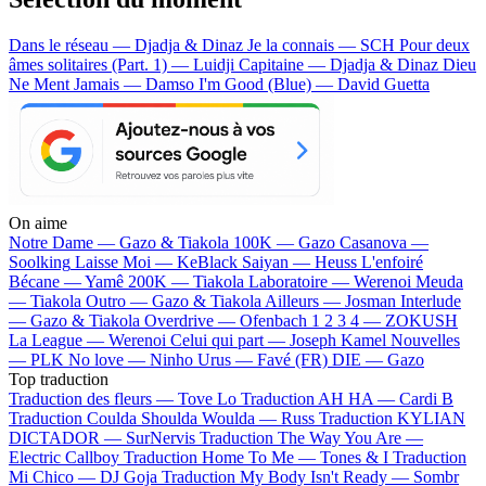
Dans le réseau — Djadja & Dinaz
Je la connais — SCH
Pour deux
âmes solitaires (Part. 1) — Luidji
Capitaine — Djadja & Dinaz
Dieu
Ne Ment Jamais — Damso
I'm Good (Blue) — David Guetta
On aime
Notre Dame —
Gazo & Tiakola
100K —
Gazo
Casanova —
Soolking
Laisse Moi —
KeBlack
Saiyan —
Heuss L'enfoiré
Bécane —
Yamê
200K —
Tiakola
Laboratoire —
Werenoi
Meuda
—
Tiakola
Outro —
Gazo & Tiakola
Ailleurs —
Josman
Interlude
—
Gazo & Tiakola
Overdrive —
Ofenbach
1 2 3 4 —
ZOKUSH
La League —
Werenoi
Celui qui part —
Joseph Kamel
Nouvelles
—
PLK
No love —
Ninho
Urus —
Favé (FR)
DIE —
Gazo
Top traduction
Traduction des fleurs —
Tove Lo
Traduction AH HA —
Cardi B
Traduction Coulda Shoulda Woulda —
Russ
Traduction KYLIAN
DICTADOR —
SurNervis
Traduction The Way You Are —
Electric Callboy
Traduction Home To Me —
Tones & I
Traduction
Mi Chico —
DJ Goja
Traduction My Body Isn't Ready —
Sombr