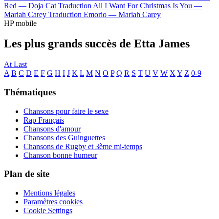
Red —
Doja Cat
Traduction All I Want For Christmas Is You —
Mariah Carey
Traduction Emorio —
Mariah Carey
HP mobile
Les plus grands succès de Etta James
At Last
A
B
C
D
E
F
G
H
I
J
K
L
M
N
O
P
Q
R
S
T
U
V
W
X
Y
Z
0-9
Thématiques
Chansons pour faire le sexe
Rap Français
Chansons d'amour
Chansons des Guinguettes
Chansons de Rugby et 3ème mi-temps
Chanson bonne humeur
Plan de site
Mentions légales
Paramètres cookies
Cookie Settings