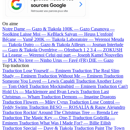
On aime
Notre Dame —
Gazo & Tiakola
100K —
Gazo
Casanova —
Soolking
Laisse Moi —
KeBlack
Saiyan —
Heuss L'enfoiré
Bécane —
Yamê
200K —
Tiakola
Laboratoire —
Werenoi
Meuda
—
Tiakola
Outro —
Gazo & Tiakola
Ailleurs —
Josman
Interlude
—
Gazo & Tiakola
Overdrive —
Ofenbach
1 2 3 4 —
ZOKUSH
La League —
Werenoi
Celui qui part —
Joseph Kamel
Nouvelles
—
PLK
No love —
Ninho
Urus —
Favé (FR)
DIE —
Gazo
Top traduction
Traduction Lose Yourself —
Eminem
Traduction The Real Slim
Shady —
Eminem
Traduction Without Me —
Eminem
Traduction
Someone You Loved —
Lewis Capaldi
Traduction Another Love
—
Tom Odell
Traduction Mockingbird —
Eminem
Traduction Can't
Hold Us —
Macklemore and Ryan Lewis
Traduction Last
Christmas —
Wham
Traduction Demons —
Imagine Dragons
Traduction Flowers —
Miley Cyrus
Traduction Lose Control —
Teddy Swims
Traduction BESO —
ROSALÍA & Rauw Alejandro
Traduction Rockin' Around The Christmas Tree —
Brenda Lee
Traduction The Magic Key —
One-T
Traduction Godzilla —
Eminem
Traduction What Was I Made For? —
Billie Eilish
Traduction Special —
Dave & Tiakola
Traduction Paint The Town