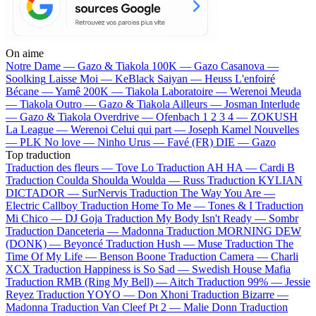
On aime
Notre Dame —
Gazo & Tiakola
100K —
Gazo
Casanova —
Soolking
Laisse Moi —
KeBlack
Saiyan —
Heuss L'enfoiré
Bécane —
Yamê
200K —
Tiakola
Laboratoire —
Werenoi
Meuda
—
Tiakola
Outro —
Gazo & Tiakola
Ailleurs —
Josman
Interlude
—
Gazo & Tiakola
Overdrive —
Ofenbach
1 2 3 4 —
ZOKUSH
La League —
Werenoi
Celui qui part —
Joseph Kamel
Nouvelles
—
PLK
No love —
Ninho
Urus —
Favé (FR)
DIE —
Gazo
Top traduction
Traduction des fleurs —
Tove Lo
Traduction AH HA —
Cardi B
Traduction Coulda Shoulda Woulda —
Russ
Traduction KYLIAN
DICTADOR —
SurNervis
Traduction The Way You Are —
Electric Callboy
Traduction Home To Me —
Tones & I
Traduction
Mi Chico —
DJ Goja
Traduction My Body Isn't Ready —
Sombr
Traduction Danceteria —
Madonna
Traduction MORNING DEW
(DONK) —
Beyoncé
Traduction Hush —
Muse
Traduction The
Time Of My Life —
Benson Boone
Traduction Camera —
Charli
XCX
Traduction Happiness is So Sad —
Swedish House Mafia
Traduction RMB (Ring My Bell) —
Aitch
Traduction 99% —
Jessie
Reyez
Traduction YOYO —
Don Xhoni
Traduction Bizarre —
Madonna
Traduction Van Cleef Pt 2 —
Malie Donn
Traduction