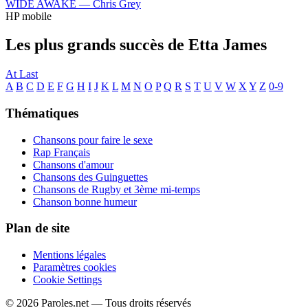
WIDE AWAKE —
Chris Grey
HP mobile
Les plus grands succès de Etta James
At Last
A
B
C
D
E
F
G
H
I
J
K
L
M
N
O
P
Q
R
S
T
U
V
W
X
Y
Z
0-9
Thématiques
Chansons pour faire le sexe
Rap Français
Chansons d'amour
Chansons des Guinguettes
Chansons de Rugby et 3ème mi-temps
Chanson bonne humeur
Plan de site
Mentions légales
Paramètres cookies
Cookie Settings
© 2026 Paroles.net — Tous droits réservés