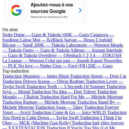
On aime
Notre Dame —
Gazo & Tiakola
100K —
Gazo
Casanova —
Soolking
Laisse Moi —
KeBlack
Saiyan —
Heuss L'enfoiré
Bécane —
Yamê
200K —
Tiakola
Laboratoire —
Werenoi
Meuda
—
Tiakola
Outro —
Gazo & Tiakola
Ailleurs —
Josman
Interlude
—
Gazo & Tiakola
Overdrive —
Ofenbach
1 2 3 4 —
ZOKUSH
La League —
Werenoi
Celui qui part —
Joseph Kamel
Nouvelles
—
PLK
No love —
Ninho
Urus —
Favé (FR)
DIE —
Gazo
Top traduction
Traduction Monsters —
James Blunt
Traduction Streets —
Doja Cat
Traduction Drivers license —
Olivia Rodrigo
Traduction Lover —
Taylor Swift
Traduction Teeth —
5 Seconds Of Summer
Traduction
Seya —
Morad
Traduction No Idea —
Don Toliver
Traduction
Morado —
J Balvin
Traduction Hard For Me —
Michele Morrone
Traduction Rapture —
Michele Morrone
Traduction Stand By —
Michele Morrone
Traduction Agua —
Tainy
Traduction Forever
Yours —
Avicii
Traduction Come & Go —
Juice WRLD
Traduction
You Need to Calm Down —
Taylor Swift
Traduction I Think I’m
Okay —
MGK (Machine Gun Kelly)
Traduction bad vibes forever
—
XXXTENTACION
Traduction If You're Too Shy (Let Me