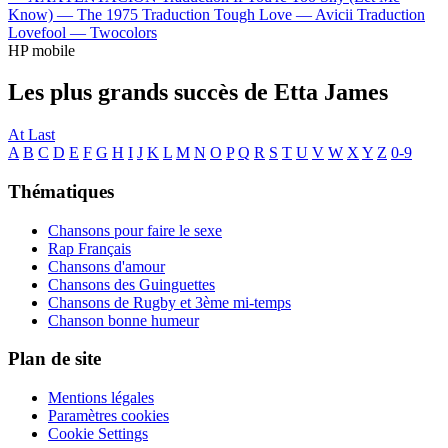
Know) —
The 1975
Traduction Tough Love —
Avicii
Traduction
Lovefool —
Twocolors
HP mobile
Les plus grands succès de Etta James
At Last
A
B
C
D
E
F
G
H
I
J
K
L
M
N
O
P
Q
R
S
T
U
V
W
X
Y
Z
0-9
Thématiques
Chansons pour faire le sexe
Rap Français
Chansons d'amour
Chansons des Guinguettes
Chansons de Rugby et 3ème mi-temps
Chanson bonne humeur
Plan de site
Mentions légales
Paramètres cookies
Cookie Settings