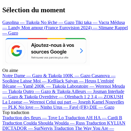
Sélection du moment
Gasolina — Tiakola
No lèche — Gazo
Tiki taka — Vacra
Médusa
— Landy
Mon amour (France Eurovision 2024) — Slimane
Rappel
— Gazo
On aime
Notre Dame —
Gazo & Tiakola
100K —
Gazo
Casanova —
Soolking
Laisse Moi —
KeBlack
Saiyan —
Heuss L'enfoiré
Bécane —
Yamê
200K —
Tiakola
Laboratoire —
Werenoi
Meuda
—
Tiakola
Outro —
Gazo & Tiakola
Ailleurs —
Josman
Interlude
—
Gazo & Tiakola
Overdrive —
Ofenbach
1 2 3 4 —
ZOKUSH
La League —
Werenoi
Celui qui part —
Joseph Kamel
Nouvelles
—
PLK
No love —
Ninho
Urus —
Favé (FR)
DIE —
Gazo
Top traduction
Traduction des fleurs —
Tove Lo
Traduction AH HA —
Cardi B
Traduction Coulda Shoulda Woulda —
Russ
Traduction KYLIAN
DICTADOR —
SurNervis
Traduction The Way You Are —