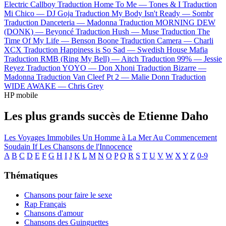
Electric Callboy
Traduction Home To Me —
Tones & I
Traduction
Mi Chico —
DJ Goja
Traduction My Body Isn't Ready —
Sombr
Traduction Danceteria —
Madonna
Traduction MORNING DEW
(DONK) —
Beyoncé
Traduction Hush —
Muse
Traduction The
Time Of My Life —
Benson Boone
Traduction Camera —
Charli
XCX
Traduction Happiness is So Sad —
Swedish House Mafia
Traduction RMB (Ring My Bell) —
Aitch
Traduction 99% —
Jessie
Reyez
Traduction YOYO —
Don Xhoni
Traduction Bizarre —
Madonna
Traduction Van Cleef Pt 2 —
Malie Donn
Traduction
WIDE AWAKE —
Chris Grey
HP mobile
Les plus grands succès de Etienne Daho
Les Voyages Immobiles
Un Homme à La Mer
Au Commencement
Soudain
If
Les Chansons de l'Innocence
A
B
C
D
E
F
G
H
I
J
K
L
M
N
O
P
Q
R
S
T
U
V
W
X
Y
Z
0-9
Thématiques
Chansons pour faire le sexe
Rap Français
Chansons d'amour
Chansons des Guinguettes