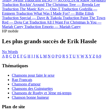
Teddy Swims
Traduction BESO —
ROSALÍA & Rauw Alejandro
Traduction Rockin' Around The Christmas Tree —
Brenda Lee
Traduction The Magic Key —
One-T
Traduction Godzilla —
Eminem
Traduction What Was I Made For? —
Billie Eilish
Traduction Special —
Dave & Tiakola
Traduction Paint The Town
Red —
Doja Cat
Traduction All I Want For Christmas Is You —
Mariah Carey
Traduction Emorio —
Mariah Carey
HP mobile
Les plus grands succès de Erik Hassle
No Words
A
B
C
D
E
F
G
H
I
J
K
L
M
N
O
P
Q
R
S
T
U
V
W
X
Y
Z
0-9
Thématiques
Chansons pour faire le sexe
Rap Français
Chansons d'amour
Chansons des Guinguettes
Chansons de Rugby et 3ème mi-temps
Chanson bonne humeur
Plan de site