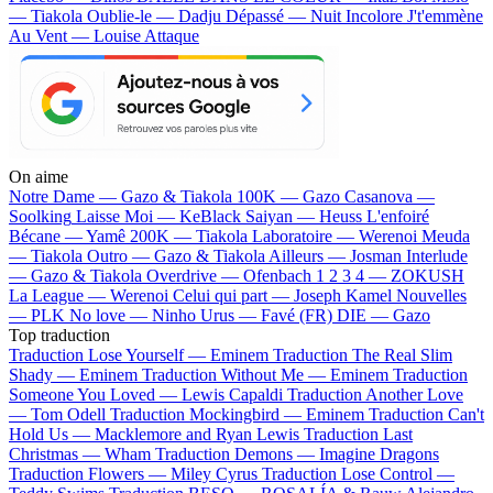
— Tiakola
Oublie-le — Dadju
Dépassé — Nuit Incolore
J't'emmène
Au Vent — Louise Attaque
On aime
Notre Dame —
Gazo & Tiakola
100K —
Gazo
Casanova —
Soolking
Laisse Moi —
KeBlack
Saiyan —
Heuss L'enfoiré
Bécane —
Yamê
200K —
Tiakola
Laboratoire —
Werenoi
Meuda
—
Tiakola
Outro —
Gazo & Tiakola
Ailleurs —
Josman
Interlude
—
Gazo & Tiakola
Overdrive —
Ofenbach
1 2 3 4 —
ZOKUSH
La League —
Werenoi
Celui qui part —
Joseph Kamel
Nouvelles
—
PLK
No love —
Ninho
Urus —
Favé (FR)
DIE —
Gazo
Top traduction
Traduction Lose Yourself —
Eminem
Traduction The Real Slim
Shady —
Eminem
Traduction Without Me —
Eminem
Traduction
Someone You Loved —
Lewis Capaldi
Traduction Another Love
—
Tom Odell
Traduction Mockingbird —
Eminem
Traduction Can't
Hold Us —
Macklemore and Ryan Lewis
Traduction Last
Christmas —
Wham
Traduction Demons —
Imagine Dragons
Traduction Flowers —
Miley Cyrus
Traduction Lose Control —