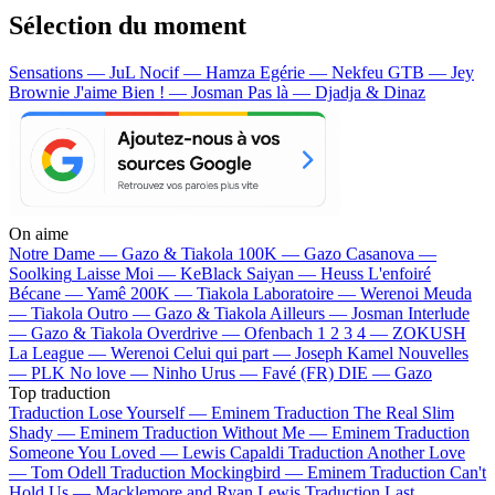
Sélection du moment
Sensations — JuL
Nocif — Hamza
Egérie — Nekfeu
GTB — Jey
Brownie
J'aime Bien ! — Josman
Pas là — Djadja & Dinaz
On aime
Notre Dame —
Gazo & Tiakola
100K —
Gazo
Casanova —
Soolking
Laisse Moi —
KeBlack
Saiyan —
Heuss L'enfoiré
Bécane —
Yamê
200K —
Tiakola
Laboratoire —
Werenoi
Meuda
—
Tiakola
Outro —
Gazo & Tiakola
Ailleurs —
Josman
Interlude
—
Gazo & Tiakola
Overdrive —
Ofenbach
1 2 3 4 —
ZOKUSH
La League —
Werenoi
Celui qui part —
Joseph Kamel
Nouvelles
—
PLK
No love —
Ninho
Urus —
Favé (FR)
DIE —
Gazo
Top traduction
Traduction Lose Yourself —
Eminem
Traduction The Real Slim
Shady —
Eminem
Traduction Without Me —
Eminem
Traduction
Someone You Loved —
Lewis Capaldi
Traduction Another Love
—
Tom Odell
Traduction Mockingbird —
Eminem
Traduction Can't
Hold Us —
Macklemore and Ryan Lewis
Traduction Last