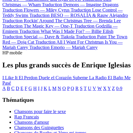
Christmas —
Wham
Traduction Demons —
Imagine Dragons
Traduction Flowers —
Miley Cyrus
Traduction Lose Control —
Teddy Swims
Traduction BESO —
ROSALÍA & Rauw Alejandro
Traduction Rockin' Around The Christmas Tree —
Brenda Lee
Traduction The Magic Key —
One-T
Traduction Godzilla —
Eminem
Traduction What Was I Made For? —
Billie Eilish
Traduction Special —
Dave & Tiakola
Traduction Paint The Town
Red —
Doja Cat
Traduction All I Want For Christmas Is You —
Mariah Carey
Traduction Emorio —
Mariah Carey
HP mobile
Les plus grands succès de Enrique Iglesias
I Like It
El Perdon
Duele el Corazón
Subeme La Radio
El Baño
Me
Pasé
A
B
C
D
E
F
G
H
I
J
K
L
M
N
O
P
Q
R
S
T
U
V
W
X
Y
Z
0-9
Thématiques
Chansons pour faire le sexe
Rap Français
Chansons d'amour
Chansons des Guinguettes
Chansons de Rugby et 3ème mi-temps