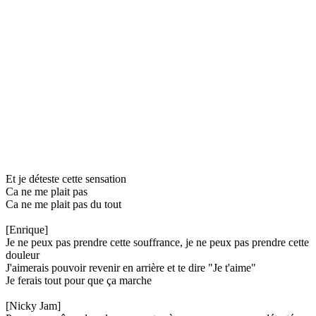
Et je déteste cette sensation
Ca ne me plait pas
Ca ne me plait pas du tout
[Enrique]
Je ne peux pas prendre cette souffrance, je ne peux pas prendre cette
douleur
J'aimerais pouvoir revenir en arrière et te dire "Je t'aime"
Je ferais tout pour que ça marche
[Nicky Jam]