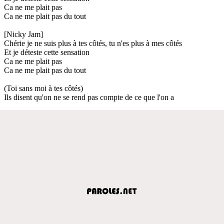
Ca ne me plait pas
Ca ne me plait pas du tout
[Nicky Jam]
Chérie je ne suis plus à tes côtés, tu n'es plus à mes côtés
Et je déteste cette sensation
Ca ne me plait pas
Ca ne me plait pas du tout
(Toi sans moi à tes côtés)
Ils disent qu'on ne se rend pas compte de ce que l'on a