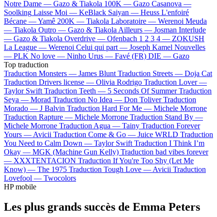
Notre Dame —
Gazo & Tiakola
100K —
Gazo
Casanova —
Soolking
Laisse Moi —
KeBlack
Saiyan —
Heuss L'enfoiré
Bécane —
Yamê
200K —
Tiakola
Laboratoire —
Werenoi
Meuda
—
Tiakola
Outro —
Gazo & Tiakola
Ailleurs —
Josman
Interlude
—
Gazo & Tiakola
Overdrive —
Ofenbach
1 2 3 4 —
ZOKUSH
La League —
Werenoi
Celui qui part —
Joseph Kamel
Nouvelles
—
PLK
No love —
Ninho
Urus —
Favé (FR)
DIE —
Gazo
Top traduction
Traduction Monsters —
James Blunt
Traduction Streets —
Doja Cat
Traduction Drivers license —
Olivia Rodrigo
Traduction Lover —
Taylor Swift
Traduction Teeth —
5 Seconds Of Summer
Traduction
Seya —
Morad
Traduction No Idea —
Don Toliver
Traduction
Morado —
J Balvin
Traduction Hard For Me —
Michele Morrone
Traduction Rapture —
Michele Morrone
Traduction Stand By —
Michele Morrone
Traduction Agua —
Tainy
Traduction Forever
Yours —
Avicii
Traduction Come & Go —
Juice WRLD
Traduction
You Need to Calm Down —
Taylor Swift
Traduction I Think I’m
Okay —
MGK (Machine Gun Kelly)
Traduction bad vibes forever
—
XXXTENTACION
Traduction If You're Too Shy (Let Me
Know) —
The 1975
Traduction Tough Love —
Avicii
Traduction
Lovefool —
Twocolors
HP mobile
Les plus grands succès de Emma Peters