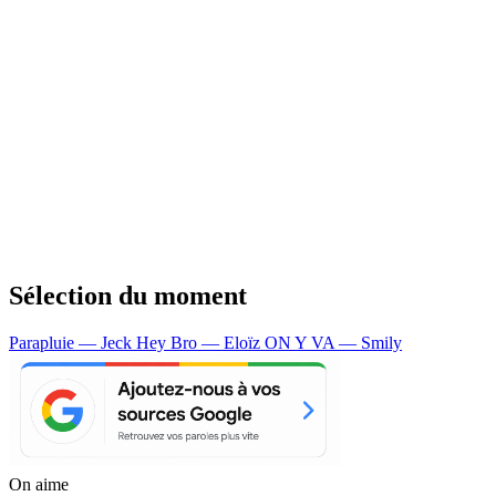
Sélection du moment
Parapluie — Jeck
Hey Bro — Eloïz
ON Y VA — Smily
On aime